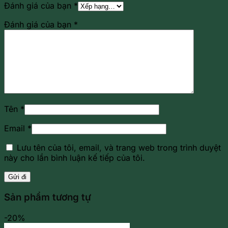
Đánh giá của bạn
*
Đánh giá của bạn
*
Tên
*
Email
*
Lưu tên của tôi, email, và trang web trong trình duyệt
này cho lần bình luận kế tiếp của tôi.
Sản phẩm tương tự
-20%