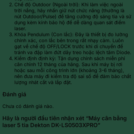
Chế độ Outdoor (Ngoài trời): Khi làm việc ngoài
trời nắng, hãy nhấn giữ nút chức năng (thường là
nút Outdoor/Pulse) để tăng cường độ sáng tia và sử
dụng kèm kính bảo hộ để dễ dàng quan sát điểm
laser.
Khóa Pendulum (Con lắc): Đây là thiết bị đo lường
chính xác, con lắc bên trong rất nhạy cảm. Luôn
gạt về chế độ OFF/LOCK trước khi di chuyển để
tránh va đập làm đứt dây treo hoặc lệch tâm Diode.
Kiểm định định kỳ: Tận dụng chính sách miễn phí
cân chỉnh 12 tháng của hãng. Sau khi máy bị rơi
hoặc sau mỗi công trình lớn (khoảng 3-6 tháng),
nên đưa máy đi kiểm tra độ sai số để đảm bảo chất
lượng nhát cắt và lắp đặt.
Đánh giá
Chưa có đánh giá nào.
Hãy là người đầu tiên nhận xét “Máy cân bằng
laser 5 tia Dekton DK-LS0503XPRO”