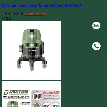
Máy cân bằng laser 12 tia Dekton DK-LS1201
Giá
Giá
1.810.000
₫
1.448.000
₫
gốc
hiện
-20%
là:
tại
1.810.000 ₫.
là:
1.448.000 ₫.