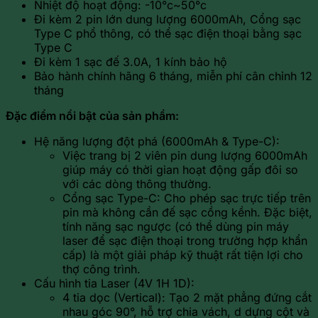
Nhiệt độ hoạt động: -10°c~50°c
Đi kèm 2 pin lớn dung lượng 6000mAh, Cổng sạc
Type C phổ thông, có thể sạc điện thoại bằng sạc
Type C
Đi kèm 1 sạc đế 3.0A, 1 kính bảo hộ
Bảo hành chính hãng 6 tháng, miễn phí cân chỉnh 12
tháng
Đặc điểm nổi bật của sản phẩm:
Hệ năng lượng đột phá (6000mAh & Type-C):
Việc trang bị 2 viên pin dung lượng 6000mAh
giúp máy có thời gian hoạt động gấp đôi so
với các dòng thông thường.
Cổng sạc Type-C: Cho phép sạc trực tiếp trên
pin mà không cần đế sạc cồng kềnh. Đặc biệt,
tính năng sạc ngược (có thể dùng pin máy
laser để sạc điện thoại trong trường hợp khẩn
cấp) là một giải pháp kỹ thuật rất tiện lợi cho
thợ công trình.
Cấu hình tia Laser (4V 1H 1D):
4 tia dọc (Vertical): Tạo 2 mặt phẳng đứng cắt
nhau góc 90°, hỗ trợ chia vách, d dựng cột và