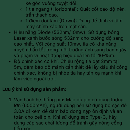
ke góc vuông tuyệt đối.
1 tia ngang (Horizontal): Quét cốt cao độ nền,
trần thạch cao.
1 điểm dọi tâm (Down): Dùng để định vị tâm
máy chính xác trên mặt sàn.
Hiệu năng Diode (532nm/10mw): Sử dụng bóng
Laser xanh bước sóng 532nm cho cường độ sáng
cao nhất. Với công suất 10mw, tia có khả năng
xuyên thấu tốt trong môi trường ánh sáng ban ngày
và phạm vi hoạt động hiệu quả lên tới 10-15m.
Độ chính xác cơ khí: Chiều rộng tia đạt 2mm tại
5m, đảm bảo độ mảnh cần thiết để lấy dấu thi công
chính xác, không bị nhòe tia hay tán xạ mạnh khi
làm việc ngoài trời.
Lưu ý khi sử dụng sản phẩm:
Vận hành hệ thống pin: Mặc dù pin có dung lượng
lớn (6000mAh), người dùng nên sử dụng bộ sạc đế
3.0A đi kèm để đảm bảo dòng nạp ổn định và an
toàn cho cell pin. Khi sử dụng sạc Type-C, hãy
dùng cáp sạc chất lượng để tránh gây nóng cổng
tiếp xúc.