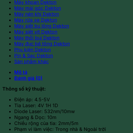
Máy khoan Dekton
Máy mài góc Dekton
Máy nén khí Dekton
Máy rửa xe Dekton
Máy siết bu lông Dekton
Máy siết vít Dekton
Máy thổi bụi Dekton
Máy đục bê tông Dekton
Phụ kiện Dekton
Pin & Sạc Dekton
Sản phẩm khác
Mô tả
Đánh giá (0)
Thông số kỹ thuật:
Điện áp: 4.5-5V
Tia Laser: 4V 1H 1D
Diode Laser: 532nm/10mw
Ngang & Dọc: 10m
Chiều rộng của tia: 2mm/5m
Phạm vi làm việc: Trong nhà & Ngoài trời