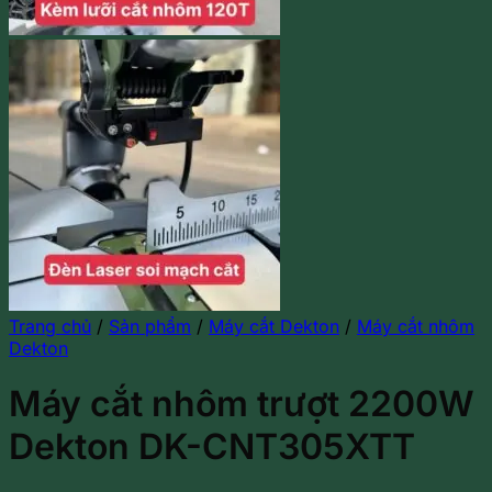
Trang chủ
/
Sản phẩm
/
Máy cắt Dekton
/
Máy cắt nhôm
Dekton
Máy cắt nhôm trượt 2200W
Dekton DK-CNT305XTT