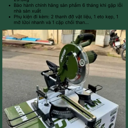
Bảo hành chính hãng sản phẩm 6 tháng khi gặp lỗi
nhà sản xuất
Phụ kiện đi kèm: 2 thanh đỡ vật liệu, 1 eto kẹp, 1
mở lữoi nhanh và 1 cặp chổi than…