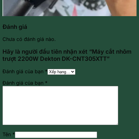
Đánh giá
Chưa có đánh giá nào.
Hãy là người đầu tiên nhận xét “Máy cắt nhôm
trượt 2200W Dekton DK-CNT305XTT”
Đánh giá của bạn
*
Đánh giá của bạn
*
Tên
*