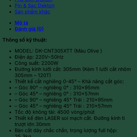
Pin & Sạc Dekton
Sản phẩm khác
Mô tả
Đánh giá (0)
Thông số kỹ thuật:
MODEL: DK-CNT305XTT (Màu Olive )
Điện áp: 220V~50Hz
Công suất: 2200W
Đường kính lưỡi cắt: 305mm (Kèm 1 lưỡi cắt nhôm
305mm – 120T)
Thiết kế cắt nghiêng 0-45° – Khả năng cắt góc:
– Góc 90° – nghiêng 0° : 310x95mm
– Góc 45° – nghiêng 0° : 310x57mm
– Góc 90° – nghiêng 45° Trái : 210x95mm
– Góc 45° – nghiêng 45° Trái : 210x57mm
Tốc độ không tải: 4500 vòng/phút
Thiết kế đèn LASER soi mạch cắt. Đường kính ti
trượt lớn 30mm
Bàn cắt dày chắc chắn, trọng lượng full hộp:
25.3kg