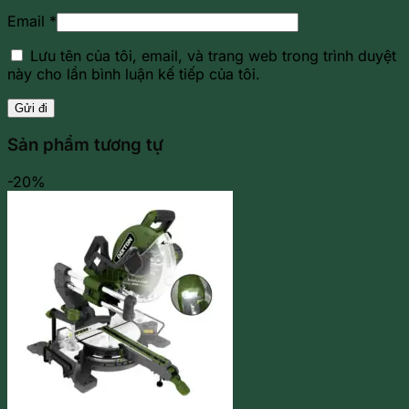
Email
*
Lưu tên của tôi, email, và trang web trong trình duyệt
này cho lần bình luận kế tiếp của tôi.
Sản phẩm tương tự
-20%