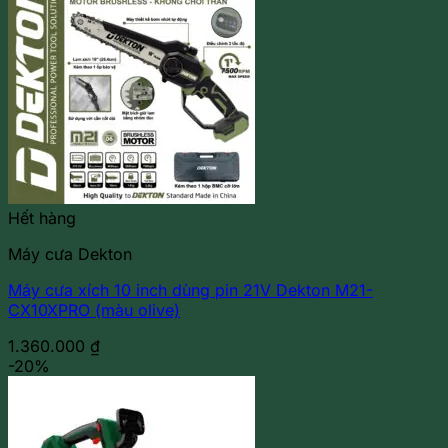
Hết hàng
Máy cưa Dekton
Máy cưa xích 10 inch dùng pin 21V Dekton M21-
CX10XPRO (màu olive)
1.360.000
₫
-20%