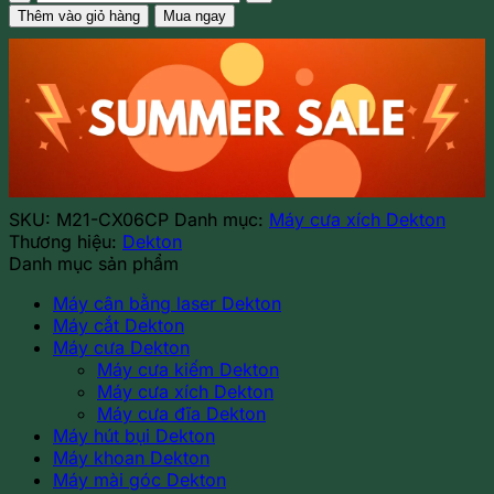
cưa
Thêm vào giỏ hàng
Mua ngay
xích
pin
21V
6
inch
Dekton
M21-
CX06CP
số
SKU:
M21-CX06CP
Danh mục:
Máy cưa xích Dekton
lượng
Thương hiệu:
Dekton
Danh mục sản phẩm
Máy cân bằng laser Dekton
Máy cắt Dekton
Máy cưa Dekton
Máy cưa kiếm Dekton
Máy cưa xích Dekton
Máy cưa đĩa Dekton
Máy hút bụi Dekton
Máy khoan Dekton
Máy mài góc Dekton