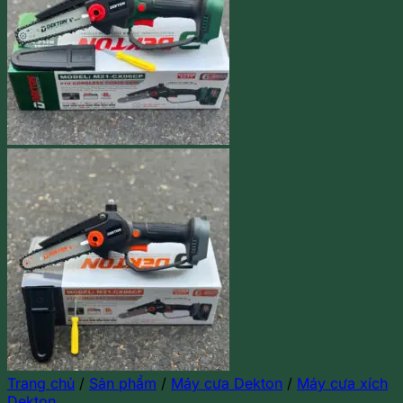
Trang chủ
/
Sản phẩm
/
Máy cưa Dekton
/
Máy cưa xích
Dekton