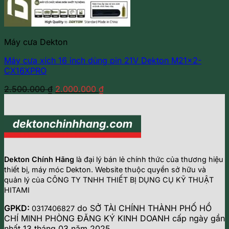
Máy cưa Dekton
Máy cưa xích 16 inch dùng pin 21V Dekton M21x2-
CX16XPRO
Giá
Giá
2.500.000
₫
2.000.000
₫
gốc
hiện
là:
tại
2.500.000 ₫.
là:
2.000.000 ₫.
Dekton Chính Hãng
là đại lý bán lẻ chính thức của thương hiệu
thiết bị, máy móc Dekton. Website thuộc quyền sở hữu và
quản lý của CÔNG TY TNHH THIẾT BỊ DỤNG CỤ KỸ THUẬT
HITAMI
GPKD:
do SỞ TÀI CHÍNH THÀNH PHỐ HỒ
0317406827
CHÍ MINH PHÒNG ĐĂNG KÝ KINH DOANH cấp ngày gần
nhất 13 tháng 03 năm 2025