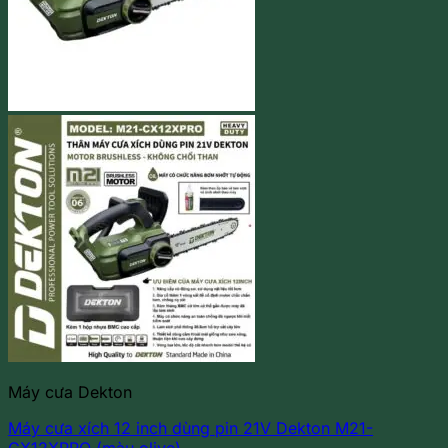
Máy cưa Dekton
Máy cưa xích 12 inch dùng pin 21V Dekton M21-