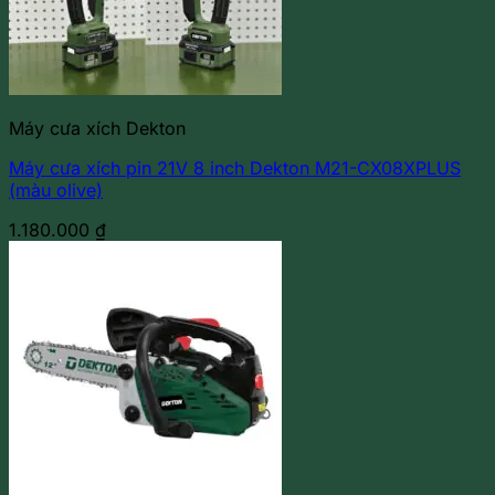
Máy cưa xích Dekton
Máy cưa xích pin 21V 8 inch Dekton M21-CX08XPLUS
(màu olive)
1.180.000
₫