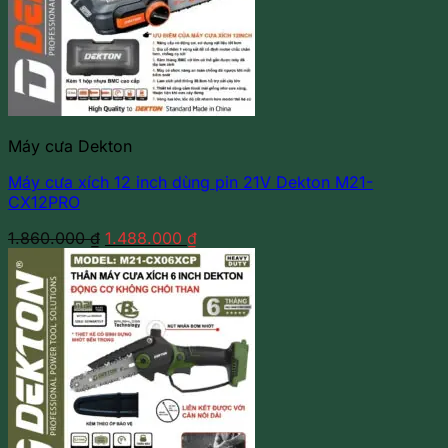
Máy cưa Dekton
Máy cưa xích 12 inch dùng pin 21V Dekton M21-
CX12PRO
Giá
Giá
1.860.000
₫
1.488.000
₫
gốc
hiện
là:
tại
1.860.000 ₫.
là:
1.488.000 ₫.