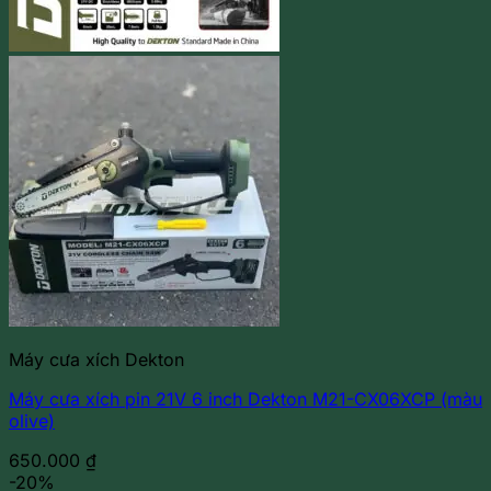
Máy cưa xích Dekton
Máy cưa xích pin 21V 6 inch Dekton M21-CX06XCP (màu
olive)
650.000
₫
-20%