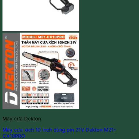
Máy cưa Dekton
Máy cưa xích 10 inch dùng pin 21V Dekton M21-
CX10PRO