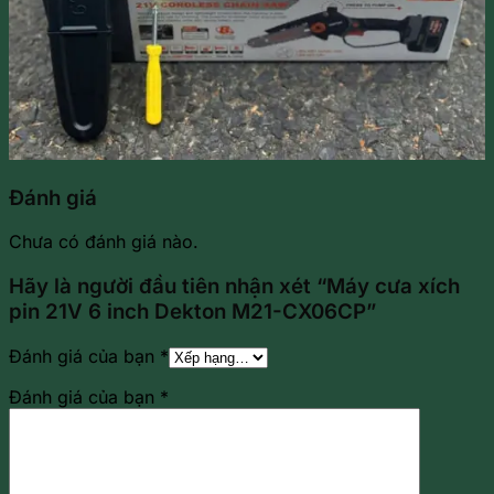
Đánh giá
Chưa có đánh giá nào.
Hãy là người đầu tiên nhận xét “Máy cưa xích
pin 21V 6 inch Dekton M21-CX06CP”
Đánh giá của bạn
*
Đánh giá của bạn
*