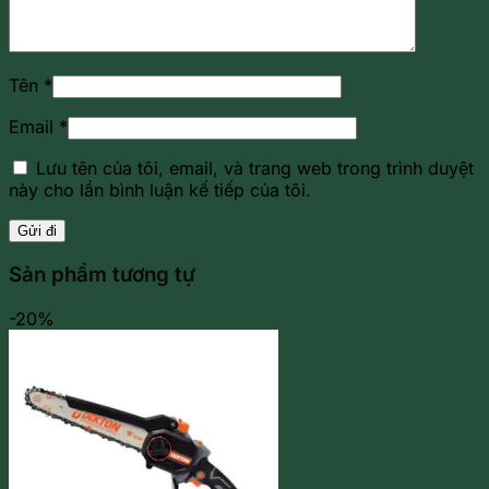
Tên
*
Email
*
Lưu tên của tôi, email, và trang web trong trình duyệt
này cho lần bình luận kế tiếp của tôi.
Sản phẩm tương tự
-20%