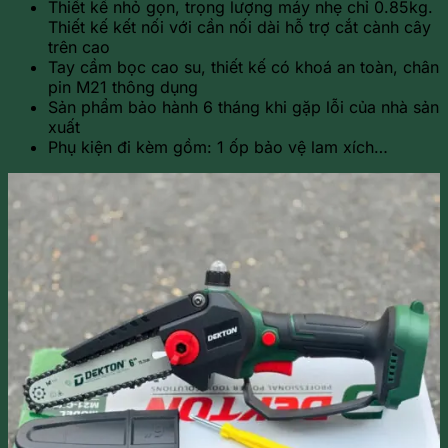
Thiết kế nhỏ gọn, trọng lượng máy nhẹ chỉ 0.85kg.
Thiết kế kết nối với cần nối dài hỗ trợ cắt cành cây
trên cao
Tay cầm bọc cao su, thiết kế có khoá an toàn, chân
pin M21 thông dụng
Sản phẩm bảo hành 6 tháng khi gặp lỗi của nhà sản
xuất
Phụ kiện đi kèm gồm: 1 ốp bảo vệ lam xích…