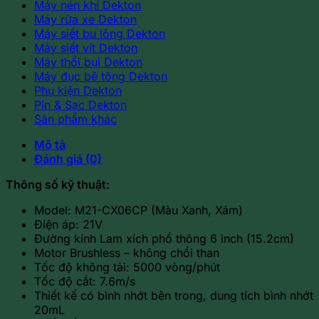
Máy nén khí Dekton
Máy rửa xe Dekton
Máy siết bu lông Dekton
Máy siết vít Dekton
Máy thổi bụi Dekton
Máy đục bê tông Dekton
Phụ kiện Dekton
Pin & Sạc Dekton
Sản phẩm khác
Mô tả
Đánh giá (0)
Thông số kỹ thuật:
Model: M21-CX06CP (Màu Xanh, Xám)
Điện áp: 21V
Đường kính Lam xích phổ thông 6 inch (15.2cm)
Motor Brushless – không chổi than
Tốc độ không tải: 5000 vòng/phút
Tốc độ cắt: 7.6m/s
Thiết kế có bình nhớt bên trong, dung tích bình nhớt
20mL