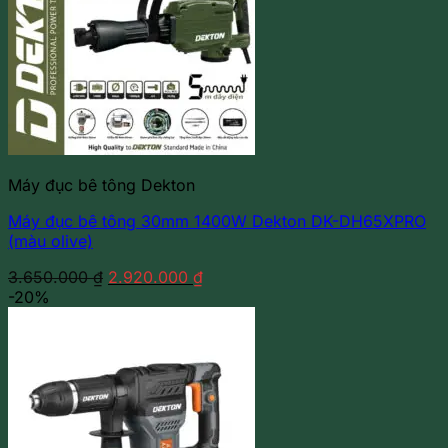
Máy đục bê tông Dekton
Máy đục bê tông 30mm 1400W Dekton DK-DH65XPRO
(màu olive)
Giá
Giá
3.650.000
₫
2.920.000
₫
gốc
hiện
-20%
là:
tại
3.650.000 ₫.
là:
2.920.000 ₫.