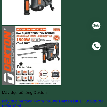
Máy đục bê tông Dekton
Máy đục bê tông 17mm 1500W Dekton DK-DH3502PRO
(màu xám)