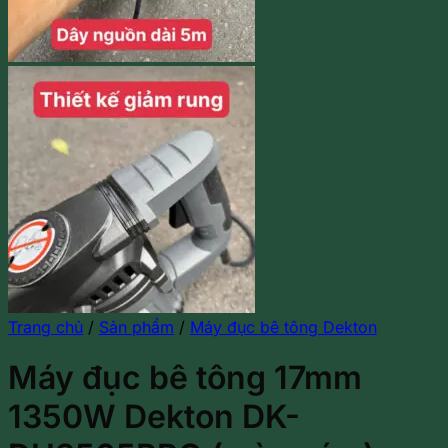
Trang chủ
/
Sản phẩm
/
Máy đục bê tông Dekton
Máy đục bê tông 17mm
1350W Dekton DK-