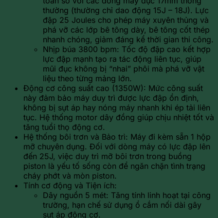
toàn so với các dòng máy đục 17mm thông
thường (thường chỉ dao động 15J – 18J). Lực
đập 25 Joules cho phép máy xuyên thủng và
phá vỡ các lớp bê tông dày, bê tông cốt thép
nhanh chóng, giảm đáng kể thời gian thi công.
Nhịp búa 3800 bpm: Tốc độ đập cao kết hợp
lực đập mạnh tạo ra tác động liên tục, giúp
mũi đục không bị “nhai” phôi mà phá vỡ vật
liệu theo từng mảng lớn.
Động cơ công suất cao (1350W): Mức công suất
này đảm bảo máy duy trì được lực đập ổn định,
không bị sụt áp hay nóng máy nhanh khi ép tải liên
tục. Hệ thống motor dây đồng giúp chịu nhiệt tốt và
tăng tuổi thọ động cơ.
Hệ thống bôi trơn và Bảo trì: Máy đi kèm sẵn 1 hộp
mỡ chuyên dụng. Đối với dòng máy có lực đập lên
đến 25J, việc duy trì mỡ bôi trơn trong buồng
piston là yếu tố sống còn để ngăn chặn tình trạng
cháy phớt và mòn piston.
Tính cơ động và Tiện ích:
Dây nguồn 5 mét: Tăng tính linh hoạt tại công
trường, hạn chế sử dụng ổ cắm nối dài gây
sụt áp động cơ.