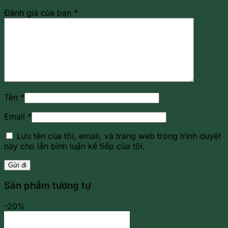
Đánh giá của bạn
*
Tên
*
Email
*
Lưu tên của tôi, email, và trang web trong trình duyệt
này cho lần bình luận kế tiếp của tôi.
Sản phẩm tương tự
-20%