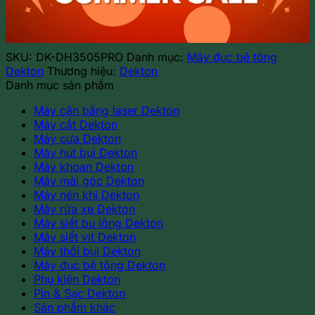
SKU:
DK-DH3505PRO
Danh mục:
Máy đục bê tông
Dekton
Thương hiệu:
Dekton
Danh mục sản phẩm
Máy cân bằng laser Dekton
Máy cắt Dekton
Máy cưa Dekton
Máy hút bụi Dekton
Máy khoan Dekton
Máy mài góc Dekton
Máy nén khí Dekton
Máy rửa xe Dekton
Máy siết bu lông Dekton
Máy siết vít Dekton
Máy thổi bụi Dekton
Máy đục bê tông Dekton
Phụ kiện Dekton
Pin & Sạc Dekton
Sản phẩm khác