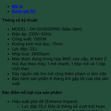
Mô tả
Đánh giá (0)
Thông số kỹ thuật:
MODEL : DK-DH3505PRO (Màu Xám)
Điện áp: 220V~50Hz
Công suất: 1350W
Đường kính mũi đục: 17mm
Lực đập: 25J
Nhịp búa: 3800bpm
Máy được đựng trong hộp BMC cao cấp, đi kèm 2
mũi đục theo máy, 1 mở nhanh, 1 hộp mỡ và 1 cặp
chổi than
Dây nguồn dài 5m mở rộng thêm phạm vi làm việc
Bảo hành sản phẩm 6 tháng khi gặp lỗi của nhà sản
xuất
Đặc điểm nổi bật của sản phẩm:
Hiệu suất phá dỡ (Extreme Impact):
Lực đập 25J: Đây là thông số vượt trội hoàn