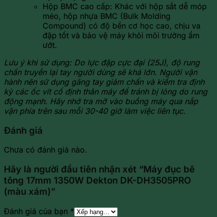
Hộp BMC cao cấp: Khác với hộp sắt dễ móp
méo, hộp nhựa BMC (Bulk Molding
Compound) có độ bền cơ học cao, chịu va
đập tốt và bảo vệ máy khỏi môi trường ẩm
ướt.
Lưu ý khi sử dụng: Do lực đập cực đại (25J), độ rung
chấn truyền lại tay người dùng sẽ khá lớn. Người vận
hành nên sử dụng găng tay giảm chấn và kiểm tra định
kỳ các ốc vít cố định thân máy để tránh bị lỏng do rung
động mạnh. Hãy nhớ tra mỡ vào buồng máy qua nắp
vặn phía trên sau mỗi 30-40 giờ làm việc liên tục.
Đánh giá
Chưa có đánh giá nào.
Hãy là người đầu tiên nhận xét “Máy đục bê
tông 17mm 1350W Dekton DK-DH3505PRO
(màu xám)”
Đánh giá của bạn
*