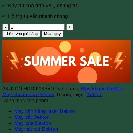
✅ Đầy đủ hóa đơn VAT, chứng từ
✅ Hỗ trợ tư vấn nhanh chóng
Máy
khoan
Thêm vào giỏ hàng
Mua ngay
búa
dùng
pin
16.8V
Dekton
D16-
ID1060XPRO
(màu
olive)
SKU:
D16-ID1060XPRO
Danh mục:
Máy khoan Dekton
,
số
Máy khoan búa Dekton
Thương hiệu:
Dekton
lượng
Danh mục sản phẩm
Máy cân bằng laser Dekton
Máy cắt Dekton
Máy cưa Dekton
Máy hút bụi Dekton