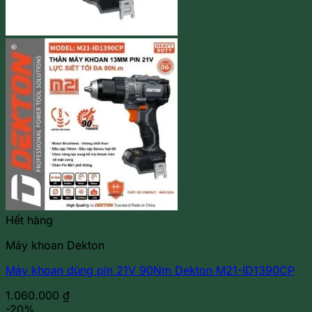
Hết hàng
Máy khoan Dekton
Máy khoan dùng pin 21V 90Nm Dekton M21-ID1390CP
1.060.000
₫
-20%