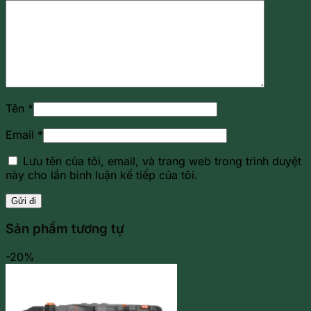
Tên
*
Email
*
Lưu tên của tôi, email, và trang web trong trình duyệt
này cho lần bình luận kế tiếp của tôi.
Sản phẩm tương tự
-20%