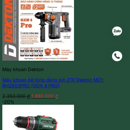
Máy khoan Dekton
Máy khoan bê tông dùng pin 21V Dekton M21-
RH2603PRO (GEN 4 PRO)
Giá
Giá
2.350.000
₫
1.880.000
₫
gốc
hiện
-20%
là:
tại
2.350.000 ₫.
là:
1.880.000 ₫.