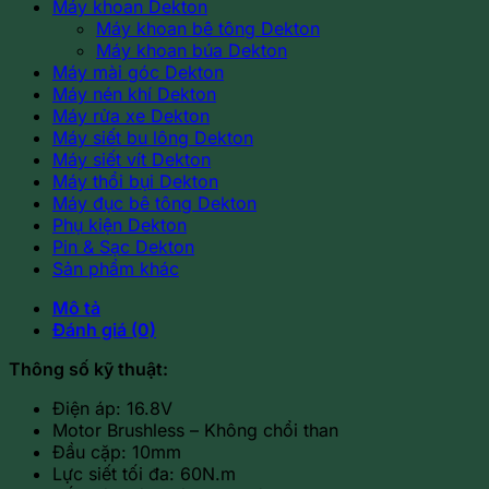
Máy khoan Dekton
Máy khoan bê tông Dekton
Máy khoan búa Dekton
Máy mài góc Dekton
Máy nén khí Dekton
Máy rửa xe Dekton
Máy siết bu lông Dekton
Máy siết vít Dekton
Máy thổi bụi Dekton
Máy đục bê tông Dekton
Phụ kiện Dekton
Pin & Sạc Dekton
Sản phẩm khác
Mô tả
Đánh giá (0)
Thông số kỹ thuật:
Điện áp: 16.8V
Motor Brushless – Không chổi than
Đầu cặp: 10mm
Lực siết tối đa: 60N.m