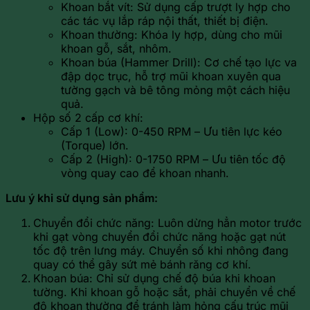
Khoan bắt vít: Sử dụng cấp trượt ly hợp cho
các tác vụ lắp ráp nội thất, thiết bị điện.
Khoan thường: Khóa ly hợp, dùng cho mũi
khoan gỗ, sắt, nhôm.
Khoan búa (Hammer Drill): Cơ chế tạo lực va
đập dọc trục, hỗ trợ mũi khoan xuyên qua
tường gạch và bê tông mỏng một cách hiệu
quả.
Hộp số 2 cấp cơ khí:
Cấp 1 (Low): 0-450 RPM – Ưu tiên lực kéo
(Torque) lớn.
Cấp 2 (High): 0-1750 RPM – Ưu tiên tốc độ
vòng quay cao để khoan nhanh.
Lưu ý khi sử dụng sản phẩm:
Chuyển đổi chức năng: Luôn dừng hẳn motor trước
khi gạt vòng chuyển đổi chức năng hoặc gạt nút
tốc độ trên lưng máy. Chuyển số khi nhông đang
quay có thể gây sứt mẻ bánh răng cơ khí.
Khoan búa: Chỉ sử dụng chế độ búa khi khoan
tường. Khi khoan gỗ hoặc sắt, phải chuyển về chế
độ khoan thường để tránh làm hỏng cấu trúc mũi