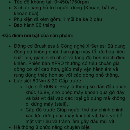
Tốc độ không tải: 0-450/1750rpm
3 chức năng hỗ trợ người dùng (Khoan, bắt vít,
khoan búa)
Phụ kiện đi kèm gồm: 1 mũi ba ke 2 đầu
Bảo hành 06 tháng
Đặc điểm nổi bật của sản phẩm:
Động cơ Brushless & Công nghệ X-Series: Sử dụng
động cơ không chổi than giúp máy tối ưu hóa hiệu
suất pin, giảm sinh nhiệt và tăng độ bền mạch điều
khiển. Phiên bản XPRO thường có tiêu chuẩn gia
công cơ khí cao hơn, giúp máy vận hành êm và
rung động thấp hơn so với các dòng phổ thông.
Lực siết 60Nm & 20 Cấp trượt:
Lực siết 60Nm: Đây là thông số dẫn đầu phân
khúc 16.8V, cho phép máy khoan qua gỗ dày
và bắt vít dài vào các loại gỗ cứng mà không
bị dừng máy (stall).
Cấp độ trượt: Giúp người thợ tùy chỉnh chính
xác lực dừng của máy khi bắt vít, bảo vệ bề
mặt vật liệu và tránh làm gãy đầu mũi vít.
Hệ thống 3 chức năng chuyên biệt: