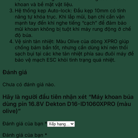
khoan và bề mặt vật liệu.
Hệ thống kẹp Auto-lock: Đầu kẹp 10mm có tính
năng tự khóa trục. Khi lắp mũi, bạn chỉ cần vặn
mạnh tay đến khi nghe tiếng “cạch” để đảm bảo
mũi khoan không bị tuột khi máy rung động ở chế
độ búa.
Vệ sinh tản nhiệt: Màu Olive của dòng XPRO giúp
chống bám bẩn tốt, nhưng cần dùng khí nén thổi
sạch bụi tại các khe tản nhiệt phía sau đuôi máy để
bảo vệ mạch ESC khỏi tình trạng quá nhiệt.
Đánh giá
Chưa có đánh giá nào.
Hãy là người đầu tiên nhận xét “Máy khoan búa
dùng pin 16.8V Dekton D16-ID1060XPRO (màu
olive)”
Đánh giá của bạn
*
Đánh giá của bạn
*