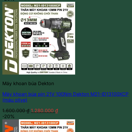
Máy khoan búa Dekton
Máy khoan búa pin 21V 100Nm Dekton M21-ID13100XCP
(màu olive)
Giá
Giá
1.600.000
₫
1.280.000
₫
gốc
hiện
-20%
là:
tại
1.600.000 ₫.
là: