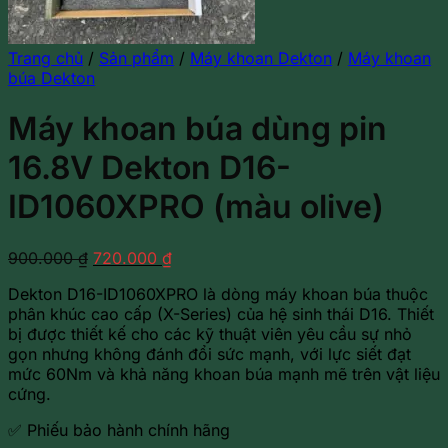
Trang chủ
/
Sản phẩm
/
Máy khoan Dekton
/
Máy khoan
búa Dekton
Máy khoan búa dùng pin
16.8V Dekton D16-
ID1060XPRO (màu olive)
Giá
Giá
900.000
₫
720.000
₫
gốc
hiện
Dekton D16-ID1060XPRO là dòng máy khoan búa thuộc
là:
tại
phân khúc cao cấp (X-Series) của hệ sinh thái D16. Thiết
900.000 ₫.
là:
bị được thiết kế cho các kỹ thuật viên yêu cầu sự nhỏ
720.000 ₫.
gọn nhưng không đánh đổi sức mạnh, với lực siết đạt
mức 60Nm và khả năng khoan búa mạnh mẽ trên vật liệu
cứng.
✅ Phiếu bảo hành chính hãng