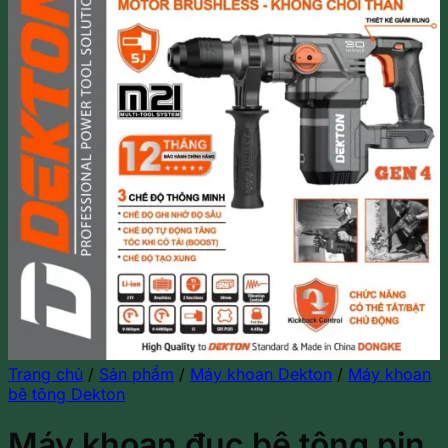
Trang chủ
/
Sản phẩm
/
Máy khoan Dekton
/
Máy khoan
bê tông Dekton
Máy khoan đục bê tông pin