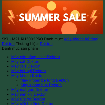
bê
tông
pin
2
chức
năng
Dekton
M21-
SKU:
M21-RH3002PRO
Danh mục:
Máy khoan bê tông
RH3002PRO
Dekton
Thương hiệu:
Dekton
số
Danh mục sản phẩm
lượng
Máy cân bằng laser Dekton
Máy cắt Dekton
Máy cưa Dekton
Máy hút bụi Dekton
Máy khoan Dekton
Máy khoan bê tông Dekton
Máy khoan búa Dekton
Máy mài góc Dekton
Máy nén khí Dekton
Máy rửa xe Dekton
Máy siết bu lông Dekton