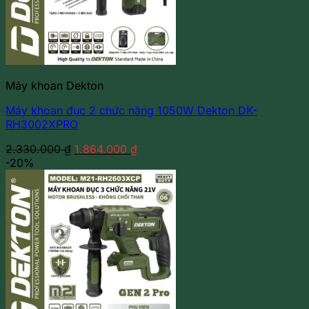
Máy khoan Dekton
Máy khoan đục 2 chức năng 1050W Dekton DK-
RH3002XPRO
Giá
Giá
2.330.000
₫
1.864.000
₫
gốc
hiện
-20%
là:
tại
2.330.000 ₫.
là:
1.864.000 ₫.