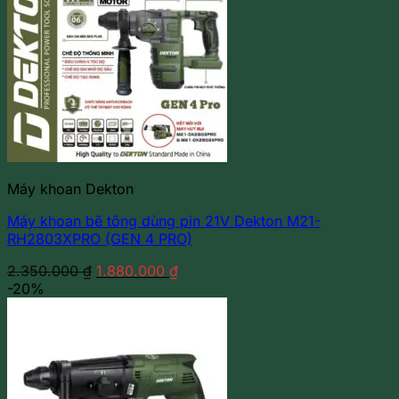
Máy khoan Dekton
Máy khoan bê tông dùng pin 21V Dekton M21-
RH2803XPRO (GEN 4 PRO)
Giá
Giá
2.350.000
₫
1.880.000
₫
gốc
hiện
-20%
là:
tại
2.350.000 ₫.
là:
1.880.000 ₫.