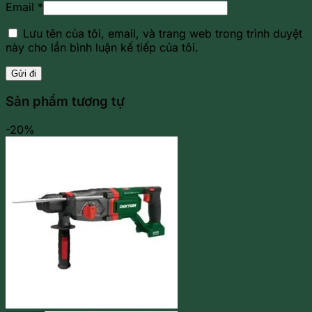
Email
*
Lưu tên của tôi, email, và trang web trong trình duyệt
này cho lần bình luận kế tiếp của tôi.
Sản phẩm tương tự
-20%