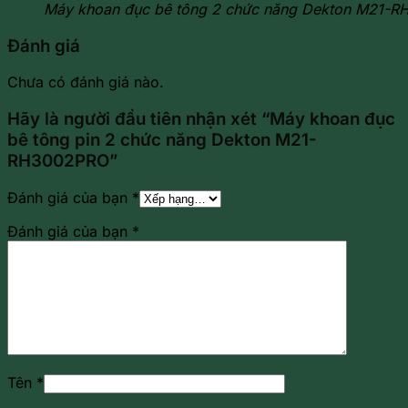
Máy khoan đục bê tông 2 chức năng Dekton M21-
Đánh giá
Chưa có đánh giá nào.
Hãy là người đầu tiên nhận xét “Máy khoan đục
bê tông pin 2 chức năng Dekton M21-
RH3002PRO”
Đánh giá của bạn
*
Đánh giá của bạn
*
Tên
*