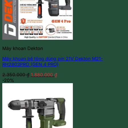
Máy khoan Dekton
Máy khoan bê tông dùng pin 21V Dekton M21-
RH2803PRO (GEN 4 PRO)
Giá
Giá
2.350.000
₫
1.880.000
₫
gốc
hiện
-20%
là:
tại
2.350.000 ₫.
là:
1.880.000 ₫.