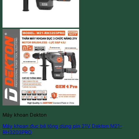
Máy khoan Dekton
Máy khoan đục bê tông dùng pin 21V Dekton M21-
RH3203PRO