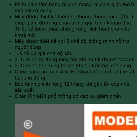
Phím bấm làm bằng Silicon mang lại cảm giác thoải
mái khi sử dụng
Máy được thiết kế thêm hệ thống chống rung (AVT)
giúp giảm độ rung chấn trong quá trình khoan đục.
Thiết kế thêm khoá chống rung, linh hoạt cho việc
khoá mở
Máy được thiết kế với 3 chế độ thông minh hỗ trợ
người dùng
1. Chế độ ghi nhớ độ sâu
2. Chế độ tự động tăng tốc khi có tải (Boost Mode)
3. Chế độ tạo xung hỗ trợ khoan trên bề mặt cứng
Chức năng an toàn Anti-Kickback Control có thể tắt
bật chủ động
Bảo hành chính hãng 12 tháng khi gặp lỗi của nhà
sản xuất
Chân Pin M21 phổ thông có cao su giảm chấn