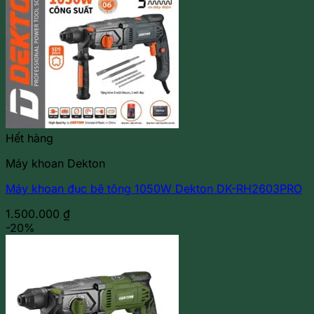
Hết hàng
Máy khoan Dekton
Máy khoan đục bê tông 1050W Dekton DK-RH2603PRO
1.500.000
₫
-20%