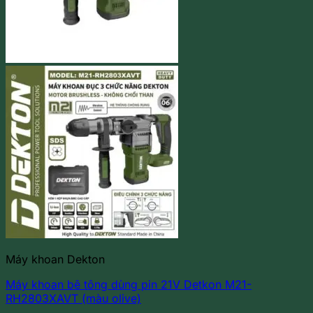
Máy khoan Dekton
Máy khoan bê tông dùng pin 21V Detkon M21-
RH2803XAVT (màu olive)