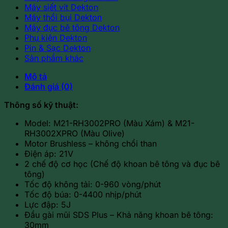
Máy siết vít Dekton
Máy thổi bụi Dekton
Máy đục bê tông Dekton
Phụ kiện Dekton
Pin & Sạc Dekton
Sản phẩm khác
Mô tả
Đánh giá (0)
Thông số kỹ thuật:
Model: M21-RH3002PRO (Màu Xám) & M21-
RH3002XPRO (Màu Olive)
Motor Brushless – không chổi than
Điện áp: 21V
2 chế độ cơ học (Chế độ khoan bê tông và đục bê
tông)
Tốc độ không tải: 0-960 vòng/phút
Tốc độ búa: 0-4400 nhịp/phút
Lực đập: 5J
Đầu gài mũi SDS Plus – Khả năng khoan bê tông:
30mm