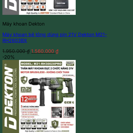
Máy khoan Dekton
Máy khoan bê tông dùng pin 21V Dekton M21-
RH2603BX
Giá
Giá
1.950.000
₫
1.560.000
₫
gốc
hiện
-20%
là:
tại
1.950.000 ₫.
là:
1.560.000 ₫.