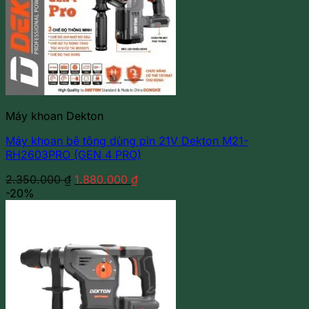
Máy khoan Dekton
Máy khoan bê tông dùng pin 21V Dekton M21-
RH2603PRO (GEN 4 PRO)
Giá
Giá
2.350.000
₫
1.880.000
₫
gốc
hiện
-20%
là:
tại
2.350.000 ₫.
là:
1.880.000 ₫.