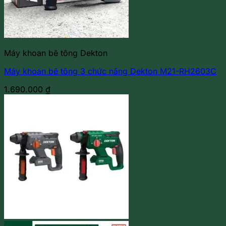
Máy khoan bê tông Dekton
Máy khoan bê tông 3 chức năng Dekton M21-RH2603C
1.690.000
₫