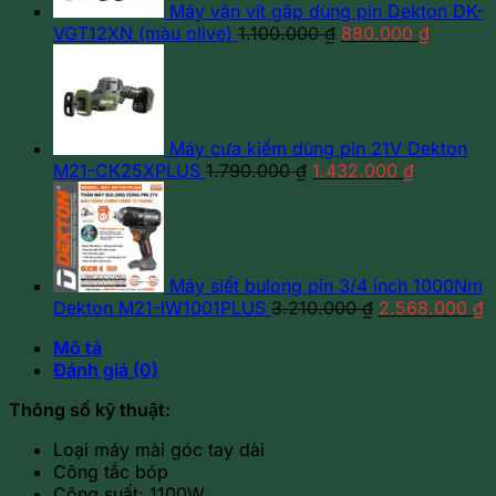
Máy vặn vít gập dùng pin Dekton DK-
Giá
Giá
VGT12XN (màu olive)
1.100.000
₫
880.000
₫
gốc
hiện
là:
tại
1.100.000 ₫.
là:
880.000
Máy cưa kiếm dùng pin 21V Dekton
Giá
Giá
M21-CK25XPLUS
1.790.000
₫
1.432.000
₫
gốc
hiện
là:
tại
1.790.000 ₫.
là:
1.432.000
Máy siết bulong pin 3/4 inch 1000Nm
Giá
G
Dekton M21-IW1001PLUS
3.210.000
₫
2.568.000
₫
gốc
h
Mô tả
là:
tạ
Đánh giá (0)
3.210.000 ₫.
là
2
Thông số kỹ thuật:
Loại máy mài góc tay dài
Công tắc bóp
Công suất: 1100W