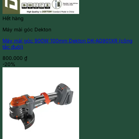
Hết hàng
Máy mài góc Dekton
Máy mài góc 900W 100mm Dekton DK-AG901XR (công
tắc đuôi)
800.000
₫
-20%