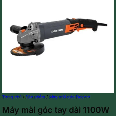
Trang chủ
/
Sản phẩm
/
Máy mài góc Dekton
Máy mài góc tay dài 1100W