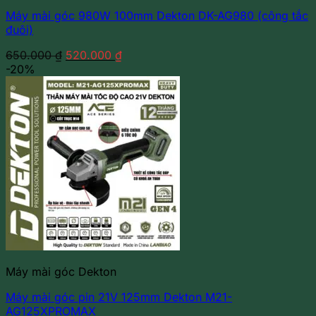
Máy mài góc 980W 100mm Dekton DK-AG980 (công tắc
đuôi)
Giá
Giá
650.000
₫
520.000
₫
gốc
hiện
-20%
là:
tại
650.000 ₫.
là:
520.000 ₫.
Máy mài góc Dekton
Máy mài góc pin 21V 125mm Dekton M21-
AG125XPROMAX