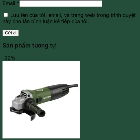
Email
*
Lưu tên của tôi, email, và trang web trong trình duyệt
này cho lần bình luận kế tiếp của tôi.
Sản phẩm tương tự
-20%