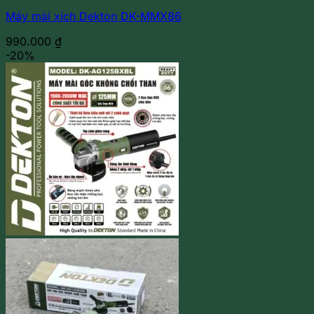
Máy mài xích Dekton DK-MMX86
990.000
₫
-20%