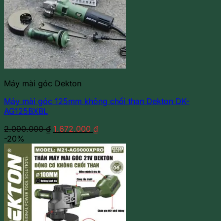
Máy mài góc Dekton
Máy mài góc 125mm không chổi than Dekton DK-
AG125BXBL
Giá
Giá
2.090.000
₫
1.672.000
₫
gốc
hiện
-20%
là:
tại
2.090.000 ₫.
là:
1.672.000 ₫.