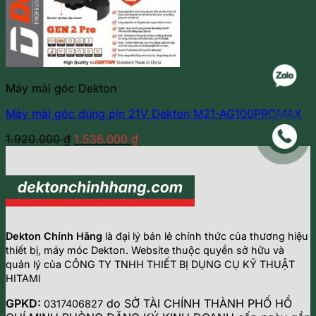
Máy mài góc Dekton
Máy mài góc dùng pin 21V Dekton M21-AG100PROMAX
Giá
Giá
1.920.000
₫
1.536.000
₫
gốc
hiện
là:
tại
1.920.000 ₫.
là:
1.536.000 ₫.
Dekton Chính Hãng
là đại lý bán lẻ chính thức của thương hiệu
thiết bị, máy móc Dekton. Website thuộc quyền sở hữu và
quản lý của CÔNG TY TNHH THIẾT BỊ DỤNG CỤ KỸ THUẬT
HITAMI
GPKD:
do SỞ TÀI CHÍNH THÀNH PHỐ HỒ
0317406827