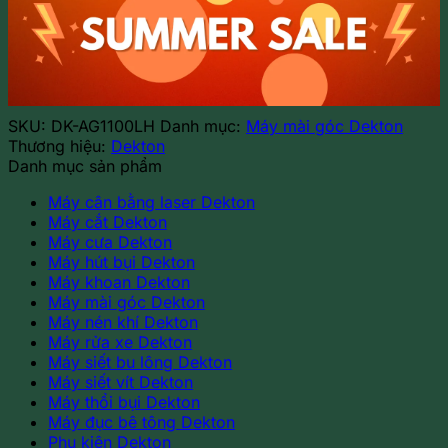
1100W
100mm
Dekton
DK-
AG1100LH
(công
SKU:
DK-AG1100LH
Danh mục:
Máy mài góc Dekton
tắc
Thương hiệu:
Dekton
bóp)
Danh mục sản phẩm
số
lượng
Máy cân bằng laser Dekton
Máy cắt Dekton
Máy cưa Dekton
Máy hút bụi Dekton
Máy khoan Dekton
Máy mài góc Dekton
Máy nén khí Dekton
Máy rửa xe Dekton
Máy siết bu lông Dekton
Máy siết vít Dekton
Máy thổi bụi Dekton
Máy đục bê tông Dekton
Phụ kiện Dekton