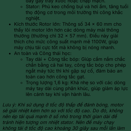
dây gây trầy xước hoặc chập mạch.
Stator: Phủ keo chống bụi và hơi ẩm, tăng tuổi
thọ động cơ trong môi trường thi công khắc
nghiệt.
Kích thước Rotor lớn: Thông số 34 x 60 mm cho
thấy lõi motor lớn hơn các dòng máy mài thông
thường (thường chỉ 32 x 57 mm). Điều này giải
thích cho mức công suất mạnh mẽ 1100W, giúp
máy chịu tải cực tốt mà không bị nóng nhanh.
An toàn và Công thái học:
Tay dài + Công tắc bóp: Giúp cầm nắm chắc
chắn bằng cả hai tay, công tắc bóp cho phép
ngắt máy tức thì khi gặp sự cố, đảm bảo an
toàn cao hơn công tắc gạt.
Trọng lượng 1,6 kg: Khá nhẹ so với các dòng
máy tay dài cùng phân khúc, giúp giảm áp lực
lên cánh tay khi vận hành lâu.
Lưu ý: Khi sử dụng ở tốc độ thấp để đánh bóng, motor
sẽ giải nhiệt kém hơn so với tốc độ cao. Do đó, không
nên ép tải quá mạnh ở số nhỏ trong thời gian dài để
tránh hiện tượng om nhiệt stator. Nên để máy chạy
không tải ở tốc độ cao khoảng 30 giây sau mỗi lần làm