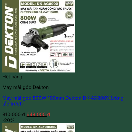
Hết hàng
Máy mài góc Dekton
Máy mài góc 800W 100mm Dekton DK-AG800X (công
tắc trượt)
Giá
Giá
810.000
₫
648.000
₫
gốc
hiện
-20%
là:
tại
810.000 ₫.
là: