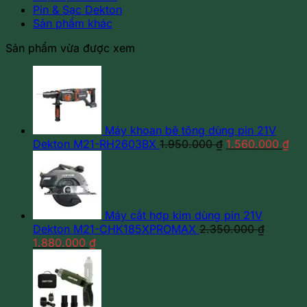
Pin & Sạc Dekton
Sản phẩm khác
Sản phẩm vừa được xem
Máy khoan bê tông dùng pin 21V
Giá
Giá
Dekton M21-RH2603BX
1.950.000
₫
1.560.000
₫
gốc
hiệ
là:
tại
1.950.000 ₫.
là:
1.5
Máy cắt hợp kim dùng pin 21V
Dekton M21-CHK185XPROMAX
2.350.000
₫
Giá
Giá
1.880.000
₫
gốc
hiện
là:
tại
2.350.000 ₫.
là:
1.880.000 ₫.