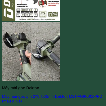
Máy mài góc Dekton
Máy mài góc pin 21V 100mm Dekton M21-AG9000XPRO
(màu olive)