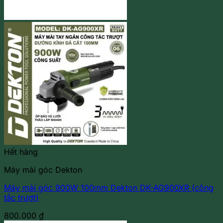
Hết hàng
Máy mài góc Dekton
Máy mài góc 900W 100mm Dekton DK-AG900XR (công
tắc trượt)
800.000
₫