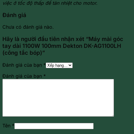
việc ở tốc độ thấp để tản nhiệt cho motor.
Đánh giá
Chưa có đánh giá nào.
Hãy là người đầu tiên nhận xét “Máy mài góc
tay dài 1100W 100mm Dekton DK-AG1100LH
(công tắc bóp)”
Đánh giá của bạn
*
Đánh giá của bạn
*
Tên
*