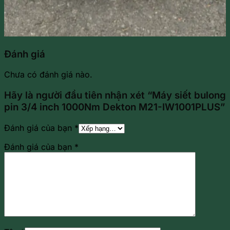
Đánh giá
Chưa có đánh giá nào.
Hãy là người đầu tiên nhận xét “Máy siết bulong
pin 3/4 inch 1000Nm Dekton M21-IW1001PLUS”
Đánh giá của bạn
*
Đánh giá của bạn
*