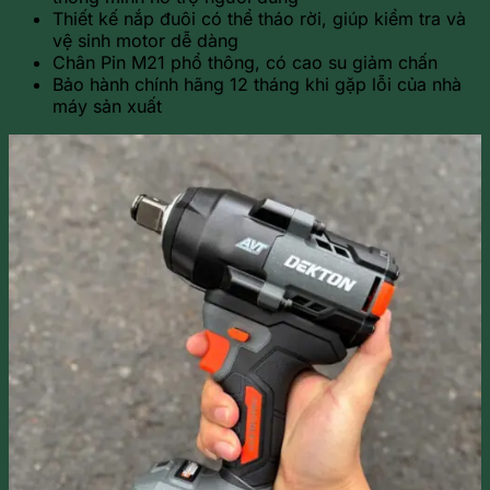
Thiết kế nắp đuôi có thể tháo rời, giúp kiểm tra và
vệ sinh motor dễ dàng
Chân Pin M21 phổ thông, có cao su giảm chấn
Bảo hành chính hãng 12 tháng khi gặp lỗi của nhà
máy sản xuất