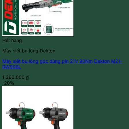
Hết hàng
Máy siết bu lông Dekton
Máy siết bu lông góc dùng pin 21V 90Nm Dekton M21-
RW90BL
1.360.000
₫
-20%