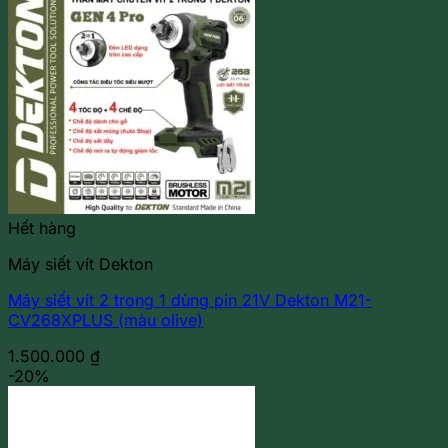
Hết hàng
Máy siết vít Dekton
Máy siết vít 2 trong 1 dùng pin 21V Dekton M21-
CV268XPLUS (màu olive)
1.500.000
₫
-20%