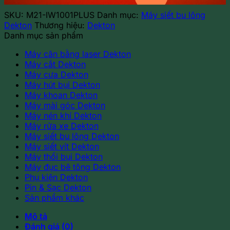
số
SKU:
M21-IW1001PLUS
Danh mục:
Máy siết bu lông
lượng
Dekton
Thương hiệu:
Dekton
Danh mục sản phẩm
Máy cân bằng laser Dekton
Máy cắt Dekton
Máy cưa Dekton
Máy hút bụi Dekton
Máy khoan Dekton
Máy mài góc Dekton
Máy nén khí Dekton
Máy rửa xe Dekton
Máy siết bu lông Dekton
Máy siết vít Dekton
Máy thổi bụi Dekton
Máy đục bê tông Dekton
Phụ kiện Dekton
Pin & Sạc Dekton
Sản phẩm khác
Mô tả
Đánh giá (0)