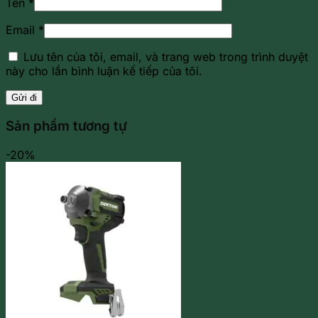
Tên
*
Email
*
Lưu tên của tôi, email, và trang web trong trình duyệt
này cho lần bình luận kế tiếp của tôi.
Sản phẩm tương tự
-20%