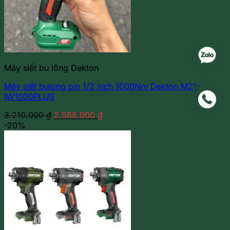
Máy siết bu lông Dekton
Máy siết bulong pin 1/2 inch 1000Nm Dekton M21-
IW1000PLUS
Giá
Giá
3.210.000
₫
2.568.000
₫
gốc
hiện
-20%
là:
tại
3.210.000 ₫.
là:
2.568.000 ₫.