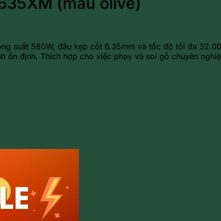
635XM (màu olive)
ng suất 580W, đầu kẹp cốt 6.35mm và tốc độ tối đa 32.00
h ổn định. Thích hợp cho việc phay và soi gỗ chuyên nghiệ