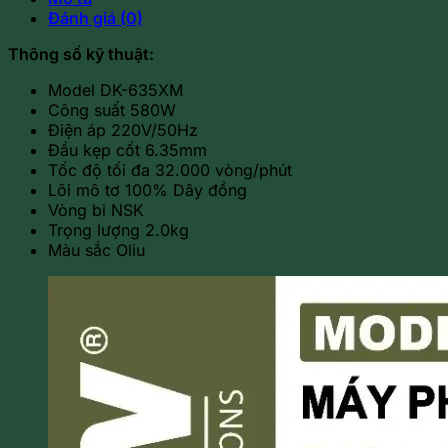
Đánh giá (0)
Thông số kỹ thuật:
Model DK-635XM
Công suất 580W
Điện áp 220V/50Hz
Đầu kẹp cốt 6.35mm
Tốc độ tối đa 32.000 vòng/phút
Lõi mô tơ 100% Dây đồng
Vòng bi NSK
Trọng lượng 2.0kg
Màu sắc Oliu