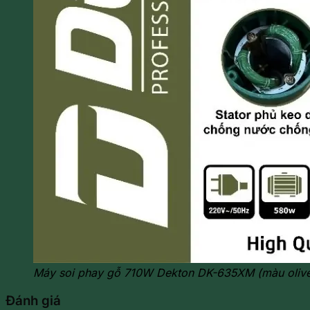
Máy soi phay gỗ 710W Dekton DK-635XM (màu oliv
Đánh giá