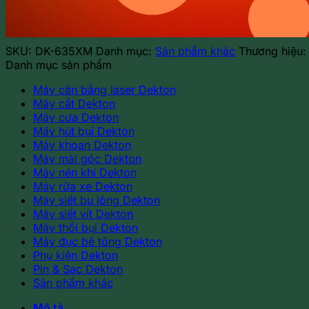
lượng
SKU:
DK-635XM
Danh mục:
Sản phẩm khác
Thương hiệu
Danh mục sản phẩm
Máy cân bằng laser Dekton
Máy cắt Dekton
Máy cưa Dekton
Máy hút bụi Dekton
Máy khoan Dekton
Máy mài góc Dekton
Máy nén khí Dekton
Máy rửa xe Dekton
Máy siết bu lông Dekton
Máy siết vít Dekton
Máy thổi bụi Dekton
Máy đục bê tông Dekton
Phụ kiện Dekton
Pin & Sạc Dekton
Sản phẩm khác
Mô tả