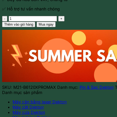
✅ Hỗ trợ tư vấn nhanh chóng
Pin
21V
Thêm vào giỏ hàng
Mua ngay
6.0Ah
Dekton
M21-
B6120XPROMAX
(ACE)
số
lượng
SKU:
M21-B6120XPROMAX
Danh mục:
Pin & Sạc Dekton
Danh mục sản phẩm
Máy cân bằng laser Dekton
Máy cắt Dekton
Máy cưa Dekton