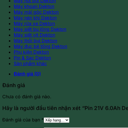
Máy hút bụi Dekton
Máy khoan Dekton
Máy mài góc Dekton
Máy nén khí Dekton
Máy rửa xe Dekton
Máy siết bu lông Dekton
Máy siết vít Dekton
Máy thổi bụi Dekton
Máy đục bê tông Dekton
Phụ kiện Dekton
Pin & Sạc Dekton
Sản phẩm khác
Đánh giá (0)
Đánh giá
Chưa có đánh giá nào.
Hãy là người đầu tiên nhận xét “Pin 21V 6.0A
Đánh giá của bạn
*