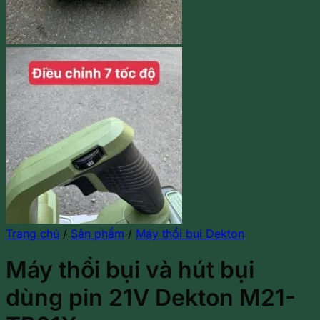
Trang chủ
/
Sản phẩm
/
Máy thổi bụi Dekton
Máy thổi bụi và hút bụi
dùng pin 21V Dekton M21-