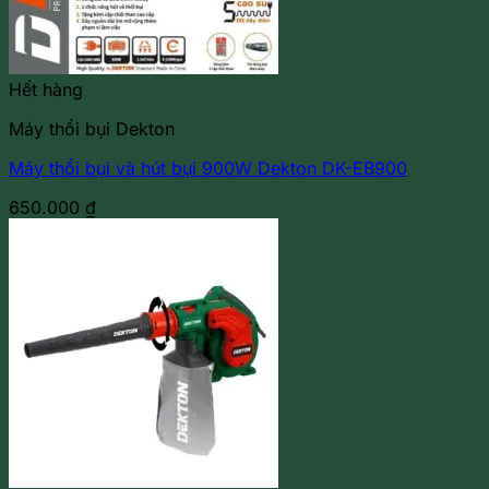
Hết hàng
Máy thổi bụi Dekton
Máy thổi bụi và hút bụi 900W Dekton DK-EB900
650.000
₫