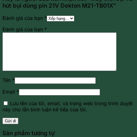
hút bụi dùng pin 21V Dekton M21-TB01X”
Đánh giá của bạn
*
Đánh giá của bạn
*
Tên
*
Email
*
Lưu tên của tôi, email, và trang web trong trình duyệt
này cho lần bình luận kế tiếp của tôi.
Sản phẩm tương tự