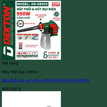
Hết hàng
Máy thổi bụi Dekton
Máy thổi bụi và hút bụi 950W Dekton DK-EB950
800.000
₫