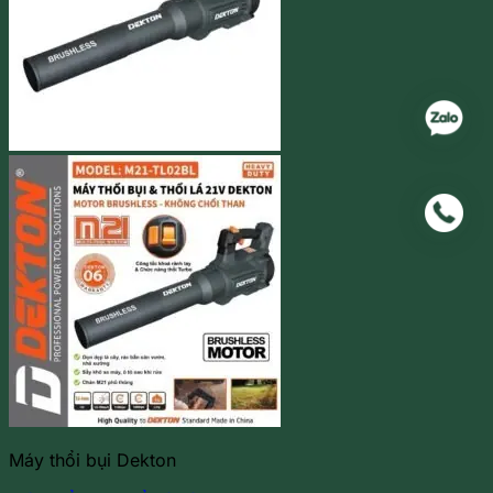
Máy thổi bụi Dekton