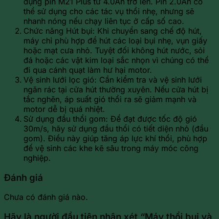
dụng pin M21 Plus từ 4.0Ah trở lên. Pin 2.0Ah có
thể sử dụng cho các tác vụ thổi nhẹ, nhưng sẽ
nhanh nóng nếu chạy liên tục ở cấp số cao.
Chức năng Hút bụi: Khi chuyển sang chế độ hút,
máy chỉ phù hợp để hút các loại bụi nhẹ, vụn giấy
hoặc mạt cưa nhỏ. Tuyệt đối không hút nước, sỏi
đá hoặc các vật kim loại sắc nhọn vì chúng có thể
đi qua cánh quạt làm hư hại motor.
Vệ sinh lưới lọc gió: Cần kiểm tra và vệ sinh lưới
ngăn rác tại cửa hút thường xuyên. Nếu cửa hút bị
tắc nghẽn, áp suất gió thổi ra sẽ giảm mạnh và
motor dễ bị quá nhiệt.
Sử dụng đầu thổi gom: Để đạt được tốc độ gió
30m/s, hãy sử dụng đầu thổi có tiết diện nhỏ (đầu
gom). Điều này giúp tăng áp lực khí thổi, phù hợp
để vệ sinh các khe kẽ sâu trong máy móc công
nghiệp.
Đánh giá
Chưa có đánh giá nào.
Hãy là người đầu tiên nhận xét “Máy thổi bụi và