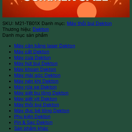
pin
21V
Dekton
M21-
SKU:
M21-TB01X
Danh mục:
Máy thổi bụi Dekton
TB01X
Thương hiệu:
Dekton
số
Danh mục sản phẩm
lượng
Máy cân bằng laser Dekton
Máy cắt Dekton
Máy cưa Dekton
Máy hút bụi Dekton
Máy khoan Dekton
Máy mài góc Dekton
Máy nén khí Dekton
Máy rửa xe Dekton
Máy siết bu lông Dekton
Máy siết vít Dekton
Máy thổi bụi Dekton
Máy đục bê tông Dekton
Phụ kiện Dekton
Pin & Sạc Dekton
Sản phẩm khác