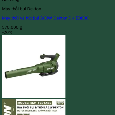
Máy thổi bụi Dekton
Máy thổi và hút bụi 800W Dekton DK-EB800
570.000
₫
-20%