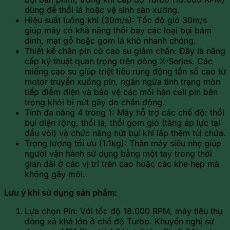
dùng để thổi lá hoặc vệ sinh sàn xưởng.
Hiệu suất luồng khí (30m/s): Tốc độ gió 30m/s
giúp máy có khả năng thổi bay các loại bụi bám
dính, mạt gỗ hoặc gom lá khô nhanh chóng.
Thiết kế chân pin có cao su giảm chấn: Đây là nâng
cấp kỹ thuật quan trọng trên dòng X-Series. Các
miếng cao su giúp triệt tiêu rung động tần số cao từ
motor truyền xuống pin, ngăn ngừa tình trạng mòn
tiếp điểm điện và bảo vệ các mối hàn cell pin bên
trong khỏi bị nứt gãy do chấn động.
Tính đa năng 4 trong 1: Máy hỗ trợ các chế độ: thổi
bụi diện rộng, thổi lá, thổi gom gió (tăng áp lực tại
đầu vòi) và chức năng hút bụi khi lắp thêm túi chứa.
Trọng lượng tối ưu (1.1kg): Thân máy siêu nhẹ giúp
người vận hành sử dụng bằng một tay trong thời
gian dài ở các vị trí trên cao hoặc các khe hẹp mà
không gây mỏi.
Lưu ý khi sử dụng sản phẩm:
Lựa chọn Pin: Với tốc độ 18.000 RPM, máy tiêu thụ
dòng xả khá lớn ở chế độ Turbo. Khuyến nghị sử