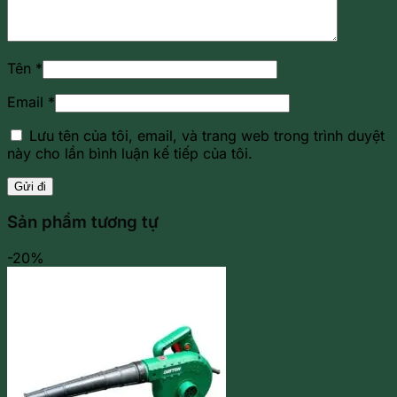
Tên
*
Email
*
Lưu tên của tôi, email, và trang web trong trình duyệt
này cho lần bình luận kế tiếp của tôi.
Sản phẩm tương tự
-20%