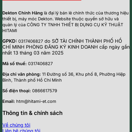
Dekton Chính Hãng
là đại lý bán lẻ chính thức của thương hiệu
thiết bị, máy móc Dekton. Website thuộc quyền sở hữu và
quản lý của CÔNG TY TNHH THIẾT BỊ DỤNG CỤ KỸ THUẬT
HITAMI
GPKD:
do SỞ TÀI CHÍNH THÀNH PHỐ HỒ
0317406827
CHÍ MINH PHÒNG ĐĂNG KÝ KINH DOANH cấp ngày gần
nhất 13 tháng 03 năm 2025
Mã số thuế:
0317406827
Địa chỉ văn phòng:
11 Đường số 36, Khu phố 8, Phường Hiệp
Bình, Thành phố Hồ Chí Minh
Số điện thoại:
0866617579
Email:
htm@hitami-et.com
Thông tin & chính sách
Về chúng tôi
Liên hệ chúng tôi