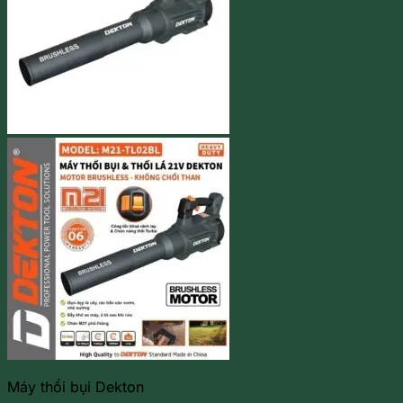
Máy thổi bụi Dekton