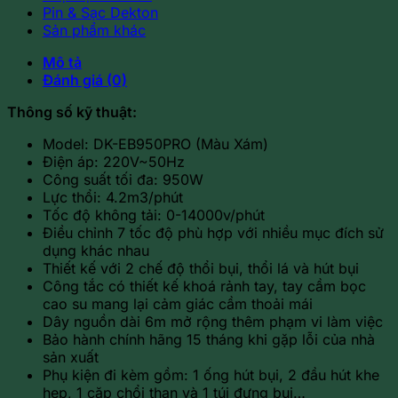
Pin & Sạc Dekton
Sản phẩm khác
Mô tả
Đánh giá (0)
Thông số kỹ thuật:
Model: DK-EB950PRO (Màu Xám)
Điện áp: 220V~50Hz
Công suất tối đa: 950W
Lực thổi: 4.2m3/phút
Tốc độ không tải: 0-14000v/phút
Điều chỉnh 7 tốc độ phù hợp với nhiều mục đích sử
dụng khác nhau
Thiết kế với 2 chế độ thổi bụi, thổi lá và hút bụi
Công tắc có thiết kế khoá rảnh tay, tay cầm bọc
cao su mang lại cảm giác cầm thoải mái
Dây nguồn dài 6m mở rộng thêm phạm vi làm việc
Bảo hành chính hãng 15 tháng khi gặp lỗi của nhà
sản xuất
Phụ kiện đi kèm gồm: 1 ống hút bụi, 2 đầu hút khe
hẹp, 1 cặp chổi than và 1 túi đựng bụi…