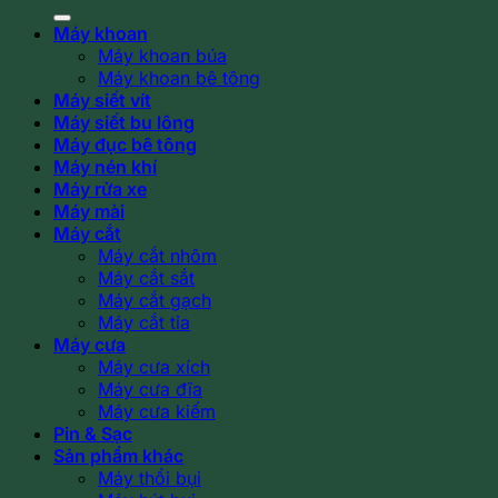
kiếm:
Máy khoan
Máy khoan búa
Máy khoan bê tông
Máy siết vít
Máy siết bu lông
Máy đục bê tông
Máy nén khí
Máy rửa xe
Máy mài
Máy cắt
Máy cắt nhôm
Máy cắt sắt
Máy cắt gạch
Máy cắt tỉa
Máy cưa
Máy cưa xích
Máy cưa đĩa
Máy cưa kiếm
Pin & Sạc
Sản phẩm khác
Máy thổi bụi