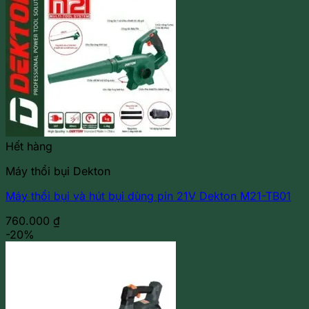
Hết hàng
Máy thổi bụi Dekton
Máy thổi bụi và hút bụi dùng pin 21V Dekton M21-TB01
760.000
₫
-20%