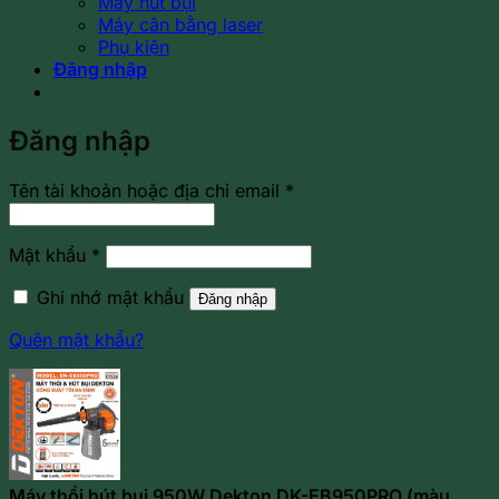
Máy hút bụi
Máy cân bằng laser
Phụ kiện
Đăng nhập
Đăng nhập
Bắt
Tên tài khoản hoặc địa chỉ email
*
buộc
Bắt
Mật khẩu
*
buộc
Ghi nhớ mật khẩu
Đăng nhập
Quên mật khẩu?
Máy thổi hút bụi 950W Dekton DK-EB950PRO (màu