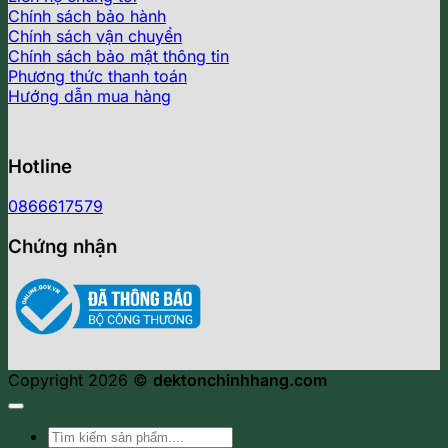
Chính sách bảo hành
Chính sách vận chuyển
Chính sách bảo mật thông tin
Phương thức thanh toán
Hướng dẫn mua hàng
Hotline
0866617579
Chứng nhận
Copyright 2026 ©
dektonchinhhang.com
Tìm