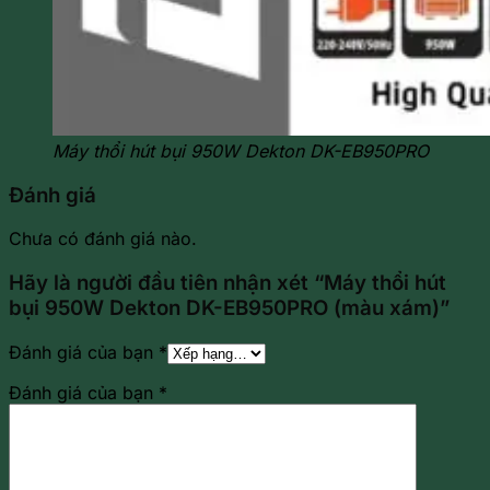
Máy thổi hút bụi 950W Dekton DK-EB950PRO
Đánh giá
Chưa có đánh giá nào.
Hãy là người đầu tiên nhận xét “Máy thổi hút
bụi 950W Dekton DK-EB950PRO (màu xám)”
Đánh giá của bạn
*
Đánh giá của bạn
*