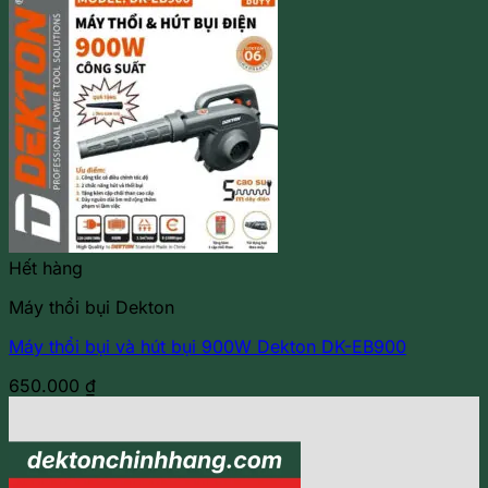
Hết hàng
Máy thổi bụi Dekton
Máy thổi bụi và hút bụi 900W Dekton DK-EB900
650.000
₫