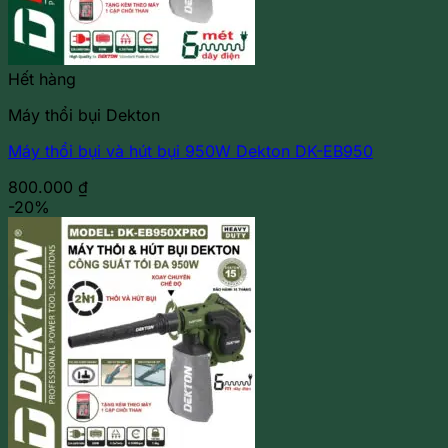
Hết hàng
Máy thổi bụi Dekton
Máy thổi bụi và hút bụi 950W Dekton DK-EB950
800.000
₫
-20%