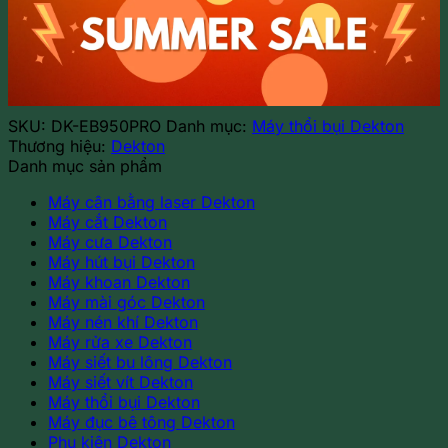
Dekton
DK-
EB950PRO
(màu
xám)
số
SKU:
DK-EB950PRO
Danh mục:
Máy thổi bụi Dekton
lượng
Thương hiệu:
Dekton
Danh mục sản phẩm
Máy cân bằng laser Dekton
Máy cắt Dekton
Máy cưa Dekton
Máy hút bụi Dekton
Máy khoan Dekton
Máy mài góc Dekton
Máy nén khí Dekton
Máy rửa xe Dekton
Máy siết bu lông Dekton
Máy siết vít Dekton
Máy thổi bụi Dekton
Máy đục bê tông Dekton
Phụ kiện Dekton