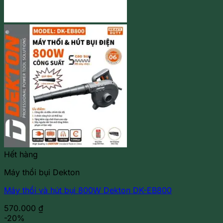
Hết hàng
Máy thổi bụi Dekton
Máy thổi và hút bụi 800W Dekton DK-EB800
570.000
₫
-20%