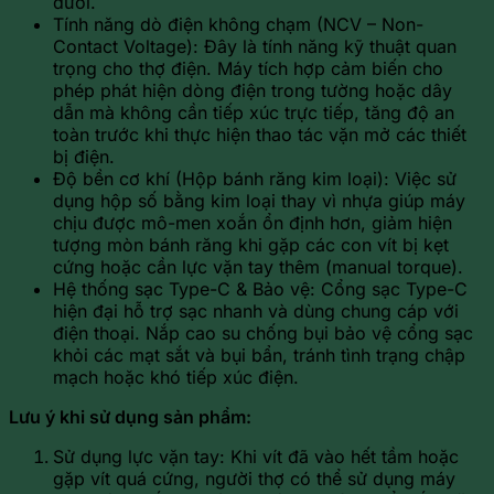
dưới.
Tính năng dò điện không chạm (NCV – Non-
Contact Voltage): Đây là tính năng kỹ thuật quan
trọng cho thợ điện. Máy tích hợp cảm biến cho
phép phát hiện dòng điện trong tường hoặc dây
dẫn mà không cần tiếp xúc trực tiếp, tăng độ an
toàn trước khi thực hiện thao tác vặn mở các thiết
bị điện.
Độ bền cơ khí (Hộp bánh răng kim loại): Việc sử
dụng hộp số bằng kim loại thay vì nhựa giúp máy
chịu được mô-men xoắn ổn định hơn, giảm hiện
tượng mòn bánh răng khi gặp các con vít bị kẹt
cứng hoặc cần lực vặn tay thêm (manual torque).
Hệ thống sạc Type-C & Bảo vệ: Cổng sạc Type-C
hiện đại hỗ trợ sạc nhanh và dùng chung cáp với
điện thoại. Nắp cao su chống bụi bảo vệ cổng sạc
khỏi các mạt sắt và bụi bẩn, tránh tình trạng chập
mạch hoặc khó tiếp xúc điện.
Lưu ý khi sử dụng sản phẩm:
Sử dụng lực vặn tay: Khi vít đã vào hết tầm hoặc
gặp vít quá cứng, người thợ có thể sử dụng máy