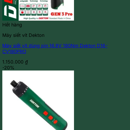
Hết hàng
Máy siết vít Dekton
Máy siết vít dùng pin 16.8V 180Nm Dekton D16-
CV180PRO
1.150.000
₫
-20%