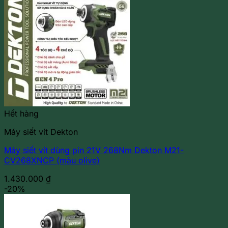
Hết hàng
Máy siết vít Dekton
Máy siết vít dùng pin 21V 268Nm Dekton M21-
CV268XNCP (màu olive)
1.430.000
₫
-20%