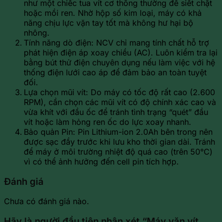
như một chiếc tua vít cơ thông thường để siết chặt
hoặc mồi ren. Nhờ hộp số kim loại, máy có khả
năng chịu lực vặn tay tốt mà không hư hại bộ
nhông.
Tính năng dò điện: NCV chỉ mang tính chất hỗ trợ
phát hiện điện áp xoay chiều (AC). Luôn kiểm tra lại
bằng bút thử điện chuyên dụng nếu làm việc với hệ
thống điện lưới cao áp để đảm bảo an toàn tuyệt
đối.
Lựa chọn mũi vít: Do máy có tốc độ rất cao (2.600
RPM), cần chọn các mũi vít có độ chính xác cao và
vừa khít với đầu ốc để tránh tình trạng “quét” đầu
vít hoặc làm hỏng ren ốc do lực xoay nhanh.
Bảo quản Pin: Pin Lithium-ion 2.0Ah bên trong nên
được sạc đầy trước khi lưu kho thời gian dài. Tránh
để máy ở môi trường nhiệt độ quá cao (trên 50°C)
vì có thể ảnh hưởng đến cell pin tích hợp.
Đánh giá
Chưa có đánh giá nào.
Hãy là người đầu tiên nhận xét “Máy vặn vít