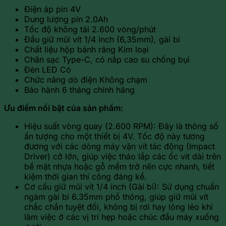
Điện áp pin 4V
Dung lượng pin 2.0Ah
Tốc độ không tải 2.600 vòng/phút
Đầu giữ mũi vít 1/4 inch (6,35mm), gài bi
Chất liệu hộp bánh răng Kim loại
Chân sạc Type-C, có nắp cao su chống bụi
Đèn LED Có
Chức năng dò điện Không chạm
Bảo hành 6 tháng chính hãng
Ưu điểm nổi bật của sản phẩm:
Hiệu suất vòng quay (2.600 RPM): Đây là thông số
ấn tượng cho một thiết bị 4V. Tốc độ này tương
đương với các dòng máy vặn vít tác động (Impact
Driver) cỡ lớn, giúp việc tháo lắp các ốc vít dài trên
bề mặt nhựa hoặc gỗ mềm trở nên cực nhanh, tiết
kiệm thời gian thi công đáng kể.
Cơ cấu giữ mũi vít 1/4 inch (Gài bi): Sử dụng chuẩn
ngàm gài bi 6.35mm phổ thông, giúp giữ mũi vít
chắc chắn tuyệt đối, không bị rơi hay lỏng lẻo khi
làm việc ở các vị trí hẹp hoặc chúc đầu máy xuống