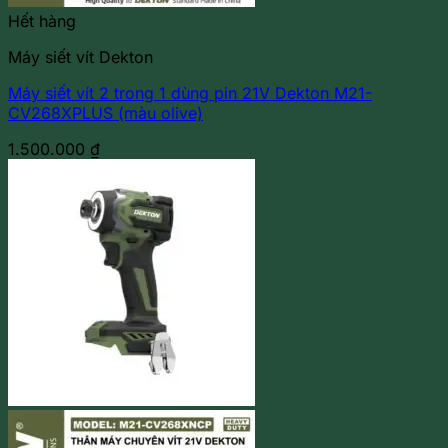
Hết hàng
Máy siết vít Dekton
Máy siết vít 2 trong 1 dùng pin 21V Dekton M21-
CV268XPLUS (màu olive)
1.500.000
₫