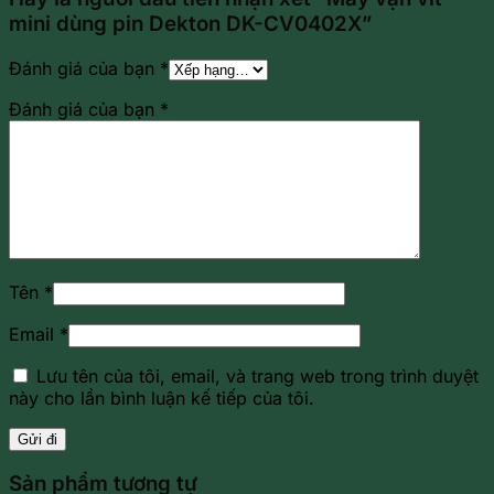
mini dùng pin Dekton DK-CV0402X”
Đánh giá của bạn
*
Đánh giá của bạn
*
Tên
*
Email
*
Lưu tên của tôi, email, và trang web trong trình duyệt
này cho lần bình luận kế tiếp của tôi.
Sản phẩm tương tự