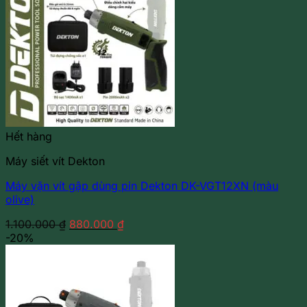
Hết hàng
Máy siết vít Dekton
Máy vặn vít gập dùng pin Dekton DK-VGT12XN (màu
olive)
Giá
Giá
1.100.000
₫
880.000
₫
gốc
hiện
-20%
là:
tại
1.100.000 ₫.
là:
880.000 ₫.