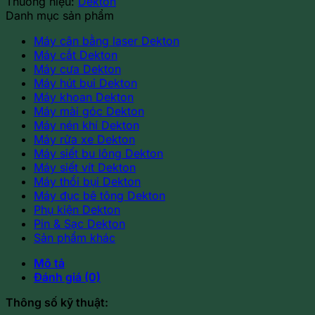
Thương hiệu:
Dekton
Danh mục sản phẩm
Máy cân bằng laser Dekton
Máy cắt Dekton
Máy cưa Dekton
Máy hút bụi Dekton
Máy khoan Dekton
Máy mài góc Dekton
Máy nén khí Dekton
Máy rửa xe Dekton
Máy siết bu lông Dekton
Máy siết vít Dekton
Máy thổi bụi Dekton
Máy đục bê tông Dekton
Phụ kiện Dekton
Pin & Sạc Dekton
Sản phẩm khác
Mô tả
Đánh giá (0)
Thông số kỹ thuật: