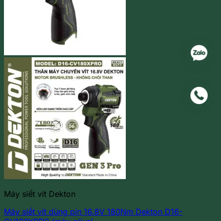
Máy siết vít Dekton
Máy siết vít dùng pin 16.8V 180Nm Dekton D16-