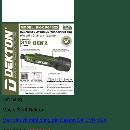
Hết hàng
Máy siết vít Dekton
Máy vặn vít mini dùng pin Dekton DK-CV0402X