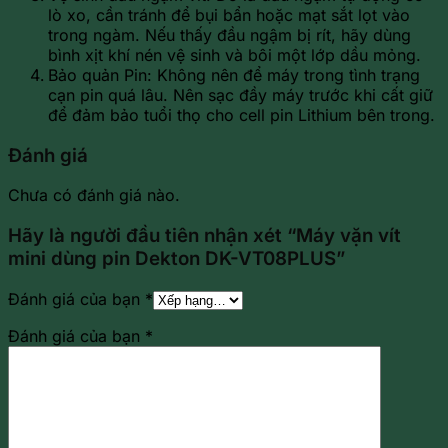
lò xo, cần tránh để bụi bẩn hoặc mạt sắt lọt vào
trong ngàm. Nếu thấy đầu ngậm bị rít, hãy dùng
bình xịt khí nén vệ sinh và bôi một lớp dầu mỏng.
Bảo quản Pin: Không nên để máy trong tình trạng
cạn pin quá lâu. Nên sạc đầy máy trước khi cất giữ
để đảm bảo tuổi thọ cho cell pin Lithium bên trong.
Đánh giá
Chưa có đánh giá nào.
Hãy là người đầu tiên nhận xét “Máy vặn vít
mini dùng pin Dekton DK-VT08PLUS”
Đánh giá của bạn
*
Đánh giá của bạn
*