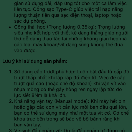
gian sử dụng dài, đáp ứng tốt cho một ca làm việc
liên tục. Cổng sạc Type-C giúp việc tái nạp năng
lượng thuận tiện qua sạc điện thoại, laptop hoặc
sạc dự phòng.
Công thái học (Trọng lượng 0.35kg): Trọng lượng
siêu nhẹ kết hợp với thiết kế dạng thẳng giúp người
thợ dễ dàng thao tác tại những không gian hẹp mà
các loại máy khoan/vít dạng súng không thể đưa
vào được.
Lưu ý khi sử dụng sản phẩm:
Sử dụng cấp trượt phù hợp: Luôn bắt đầu từ cấp độ
trượt thấp nhất khi lắp ráp đồ điện tử. Việc để cấp
trượt quá cao (hoặc chế độ khoan) khi vặn vít vào
nhựa mỏng có thể gây hỏng ren ngay lập tức do
lực siết 8Nm là khá lớn.
Khả năng vặn tay (Manual mode): Khi máy hết pin
hoặc gặp các con vít cần lực mồi ban đầu quá lớn,
bạn có thể sử dụng máy như một tua vít cơ. Cơ chế
khóa trục bên trong sẽ bảo vệ bộ bánh răng khi
bạn vặn tay.
Vệ sinh đầu ngậm vít: Do là đầu ngậm tự động có