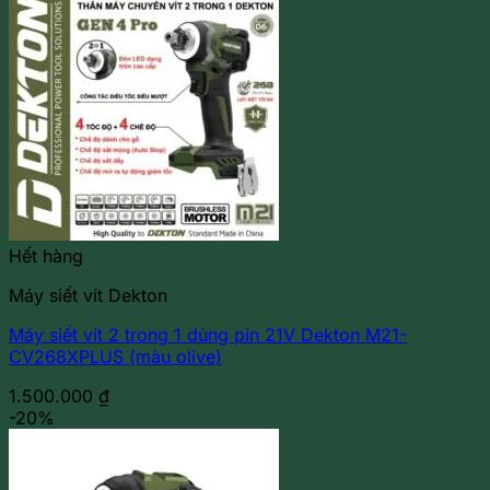
Hết hàng
Máy siết vít Dekton
Máy siết vít 2 trong 1 dùng pin 21V Dekton M21-
CV268XPLUS (màu olive)
1.500.000
₫
-20%