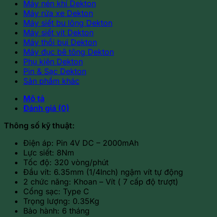
Máy nén khí Dekton
Máy rửa xe Dekton
Máy siết bu lông Dekton
Máy siết vít Dekton
Máy thổi bụi Dekton
Máy đục bê tông Dekton
Phụ kiện Dekton
Pin & Sạc Dekton
Sản phẩm khác
Mô tả
Đánh giá (0)
Thông số kỹ thuật:
Điện áp: Pin 4V DC – 2000mAh
Lực siết: 8Nm
Tốc độ: 320 vòng/phút
Đầu vít: 6.35mm (1/4Inch) ngậm vít tự động
2 chức năng: Khoan – Vít ( 7 cấp độ trượt)
Cổng sạc: Type C
Trọng lượng: 0.35Kg
Bảo hành: 6 tháng