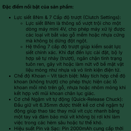
Đặc điểm nổi bật của sản phẩm:
Lực siết 8Nm & 7 Cấp độ trượt (Clutch Settings):
Lực siết 8Nm là thông số vượt trội cho một
dòng máy mini 4V, cho phép máy xử lý được
các loại vít bắt vào gỗ mềm hoặc nhựa cứng
mà không bị dừng đột ngột.
Hệ thống 7 cấp độ trượt giúp kiểm soát lực
siết chính xác. Khi đạt đến lực cài đặt, bộ ly
hợp sẽ tự nhảy (trượt), ngăn chặn tình trạng
tuôn ren, gãy vít hoặc làm nứt vỡ bề mặt vật
liệu mỏng như nhựa và vỏ linh kiện điện tử.
Chế độ Khoan – Vít tách biệt: Máy tích hợp chế độ
khoan (không trượt) cho phép thực hiện các lỗ
khoan mồi nhỏ trên gỗ, nhựa hoặc nhôm mỏng khi
kết hợp với mũi khoan chân lục giác.
Cơ chế Ngậm vít tự động (Quick-Release Chuck):
Đầu giữ vít 6.35mm được thiết kế cơ chế ngậm tự
động giúp thao tác thay mũi vít cực nhanh bằng
một tay và đảm bảo mũi vít không bị rơi khi làm
việc trong các hẻm sâu hoặc tư thế khó.
Hiệu suất Pin và Sạc: Pin 2000mAh cung cấp thời