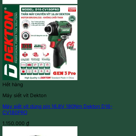
Hết hàng
Máy siết vít Dekton
Máy siết vít dùng pin 16.8V 180Nm Dekton D16-
CV180PRO
1.150.000
₫