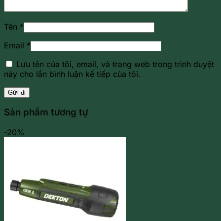
Tên
*
Email
*
Lưu tên của tôi, email, và trang web trong trình duyệt
này cho lần bình luận kế tiếp của tôi.
Sản phẩm tương tự
-20%