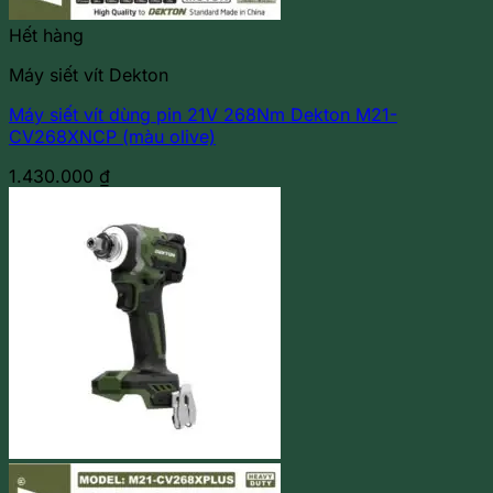
Hết hàng
Máy siết vít Dekton
Máy siết vít dùng pin 21V 268Nm Dekton M21-
CV268XNCP (màu olive)
1.430.000
₫