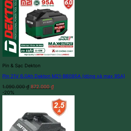
Pin & Sạc Dekton
Pin 21V 6.0Ah Dekton M21-B6095A (dòng xả max 95A)
Giá
Giá
1.090.000
₫
872.000
₫
gốc
hiện
-20%
là:
tại
1.090.000 ₫.
là:
872.000 ₫.