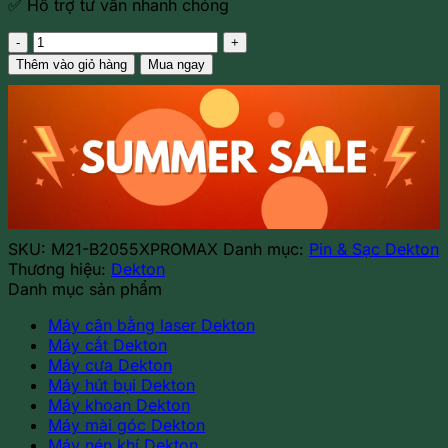
✅ Hỗ trợ tư vấn nhanh chóng
Pin
21V
Thêm vào giỏ hàng
Mua ngay
2.0Ah
Dekton
M21-
B2055XPROMAX
(ACE)
số
lượng
SKU:
M21-B2055XPROMAX
Danh mục:
Pin & Sạc Dekton
Thương hiệu:
Dekton
Danh mục sản phẩm
Máy cân bằng laser Dekton
Máy cắt Dekton
Máy cưa Dekton
Máy hút bụi Dekton
Máy khoan Dekton
Máy mài góc Dekton
Máy nén khí Dekton