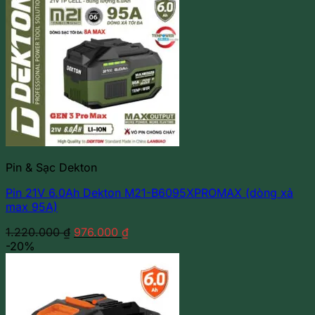
Pin & Sạc Dekton
Pin 21V 6.0Ah Dekton M21-B6095XPROMAX (dòng xả
max 95A)
Giá
Giá
1.220.000
₫
976.000
₫
gốc
hiện
-20%
là:
tại
1.220.000 ₫.
là:
976.000 ₫.