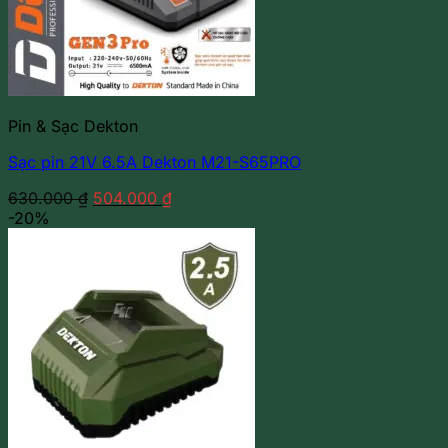
Pin & Sạc Dekton
Sạc pin 21V 6.5A Dekton M21-S65PRO
Giá
Giá
630.000
₫
504.000
₫
gốc
hiện
-20%
là:
tại
630.000 ₫.
là:
504.000 ₫.