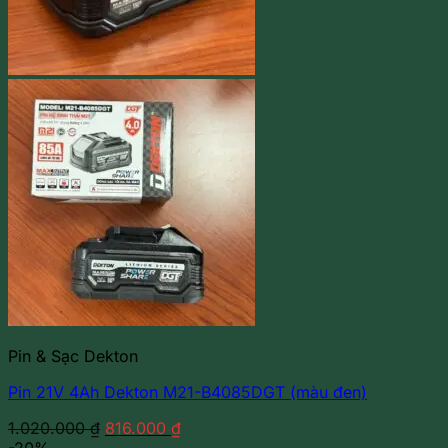
Pin & Sạc Dekton
Pin 21V 4Ah Dekton M21-B4085DGT (màu đen)
Giá
Giá
1.020.000
₫
816.000
₫
gốc
hiện