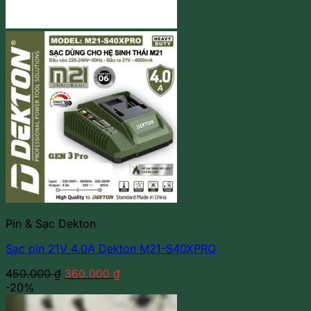
Pin & Sạc Dekton
Sạc pin 21V 4.0A Dekton M21-S40XPRO
Giá
Giá
450.000
₫
360.000
₫
gốc
hiện
-20%
là:
tại