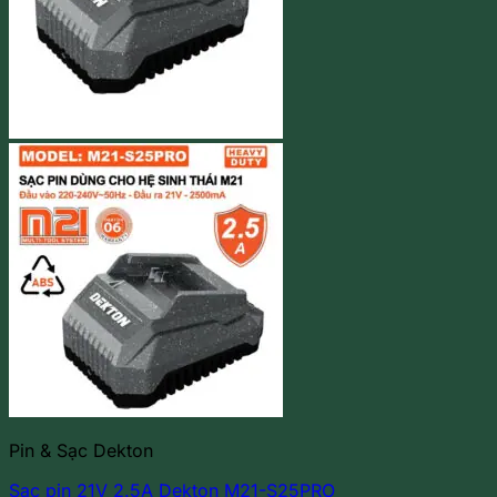
Pin & Sạc Dekton
Sạc pin 21V 2.5A Dekton M21-S25PRO