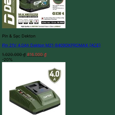
Pin & Sạc Dekton
Pin 21V 4.0Ah Dekton M21-B4090XPROMAX (ACE)
Giá
Giá
1.020.000
₫
816.000
₫
gốc
hiện
-20%
là:
tại
1.020.000 ₫.
là:
816.000 ₫.