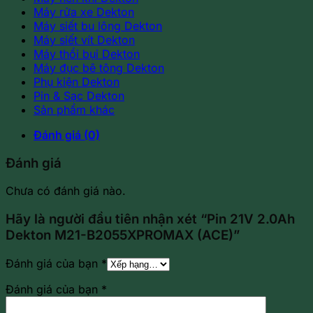
Máy rửa xe Dekton
Máy siết bu lông Dekton
Máy siết vít Dekton
Máy thổi bụi Dekton
Máy đục bê tông Dekton
Phụ kiện Dekton
Pin & Sạc Dekton
Sản phẩm khác
Đánh giá (0)
Đánh giá
Chưa có đánh giá nào.
Hãy là người đầu tiên nhận xét “Pin 21V 2.0Ah
Dekton M21-B2055XPROMAX (ACE)”
Đánh giá của bạn
*
Đánh giá của bạn
*