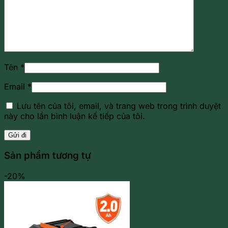
Tên
*
Email
*
Lưu tên của tôi, email, và trang web trong trình duyệt
này cho lần bình luận kế tiếp của tôi.
Sản phẩm tương tự
-20%