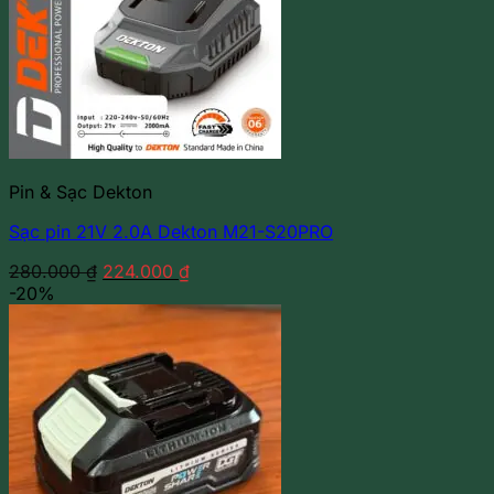
Pin & Sạc Dekton
Sạc pin 21V 2.0A Dekton M21-S20PRO
Giá
Giá
280.000
₫
224.000
₫
gốc
hiện
-20%
là:
tại
280.000 ₫.
là:
224.000 ₫.