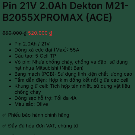
Pin 21V 2.0Ah Dekton M21-
B2055XPROMAX (ACE)
Giá
Giá
650.000
₫
520.000
₫
gốc
hiện
Pin 2.0Ah / 21V
là:
tại
Dòng xả cực đại (Max): 55A
650.000 ₫.
là:
Cấu tạo: 5 Cell TP
520.000 ₫.
Vỏ pin: Nhựa chống cháy, chống va đập, sử dụng
hạt nhựa Mitsubishi (Nhật Bản)
Bảng mạch (PCB): Sử dụng linh kiện chất lượng cao
Tấm dẫn điện: Hợp kim đồng kết nối giữa các cell
Khung giữ cell: Tích hợp tản nhiệt, sử dụng vật liệu
chống cháy
Dòng sạc hỗ trợ: Tối đa 4A
Màu sắc: Olive
✅ Phiếu bảo hành chính hãng
✅ Đầy đủ hóa đơn VAT, chứng từ