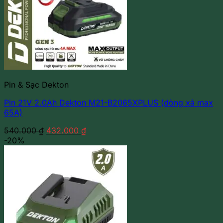
Pin & Sạc Dekton
Pin 21V 2.0Ah Dekton M21-B2065XPLUS (dòng xả max
65A)
Giá
Giá
540.000
₫
432.000
₫
gốc
hiện
-20%
là:
tại
540.000 ₫.
là:
432.000 ₫.